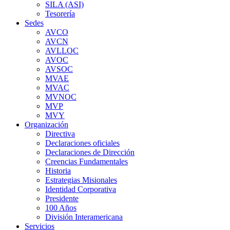
SILA (ASI)
Tesorería
Sedes
AVCO
AVCN
AVLLOC
AVOC
AVSOC
MVAE
MVAC
MVNOC
MVP
MVY
Organización
Directiva
Declaraciones oficiales
Declaraciones de Dirección
Creencias Fundamentales
Historia
Estrategias Misionales
Identidad Corporativa
Presidente
100 Años
División Interamericana
Servicios