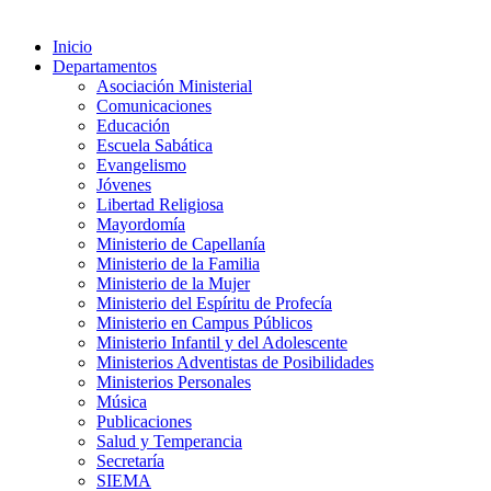
Inicio
Departamentos
Asociación Ministerial
Comunicaciones
Educación
Escuela Sabática
Evangelismo
Jóvenes
Libertad Religiosa
Mayordomía
Ministerio de Capellanía
Ministerio de la Familia
Ministerio de la Mujer
Ministerio del Espíritu de Profecía
Ministerio en Campus Públicos
Ministerio Infantil y del Adolescente
Ministerios Adventistas de Posibilidades
Ministerios Personales
Música
Publicaciones
Salud y Temperancia
Secretaría
SIEMA