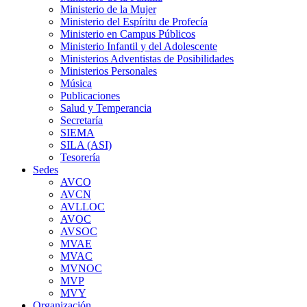
Ministerio de la Mujer
Ministerio del Espíritu de Profecía
Ministerio en Campus Públicos
Ministerio Infantil y del Adolescente
Ministerios Adventistas de Posibilidades
Ministerios Personales
Música
Publicaciones
Salud y Temperancia
Secretaría
SIEMA
SILA (ASI)
Tesorería
Sedes
AVCO
AVCN
AVLLOC
AVOC
AVSOC
MVAE
MVAC
MVNOC
MVP
MVY
Organización