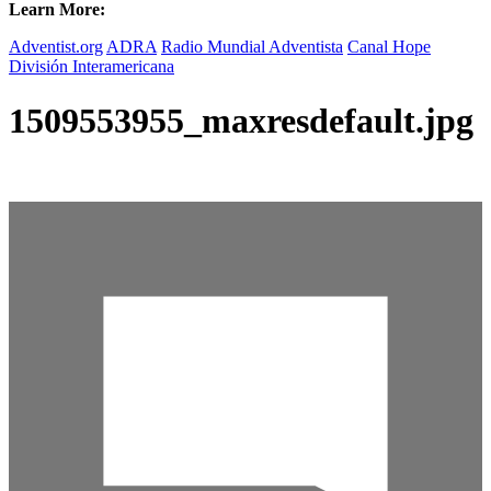
Learn More:
Adventist.org
ADRA
Radio Mundial Adventista
Canal Hope
División Interamericana
1509553955_maxresdefault.jpg