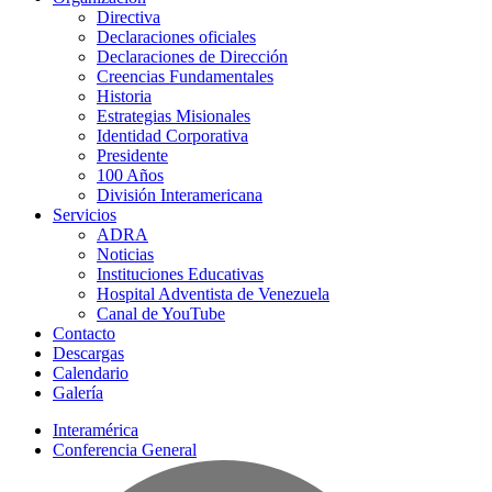
Directiva
Declaraciones oficiales
Declaraciones de Dirección
Creencias Fundamentales
Historia
Estrategias Misionales
Identidad Corporativa
Presidente
100 Años
División Interamericana
Servicios
ADRA
Noticias
Instituciones Educativas
Hospital Adventista de Venezuela
Canal de YouTube
Contacto
Descargas
Calendario
Galería
Interamérica
Conferencia General