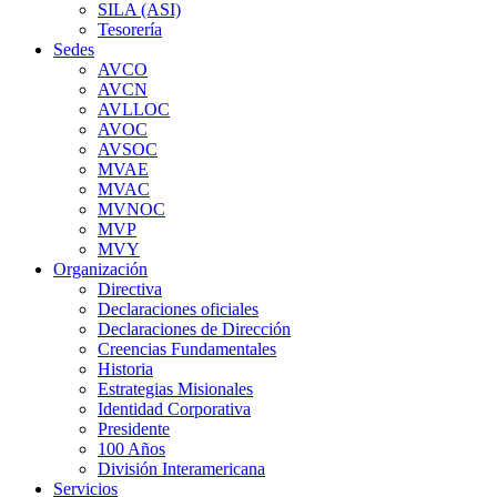
SILA (ASI)
Tesorería
Sedes
AVCO
AVCN
AVLLOC
AVOC
AVSOC
MVAE
MVAC
MVNOC
MVP
MVY
Organización
Directiva
Declaraciones oficiales
Declaraciones de Dirección
Creencias Fundamentales
Historia
Estrategias Misionales
Identidad Corporativa
Presidente
100 Años
División Interamericana
Servicios