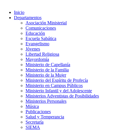
Inicio
Departamentos
Asociación Ministerial
Comunicaciones
Educación
Escuela Sabática
Evangelismo
Jóvenes
Libertad Religiosa
Mayordomía
Ministerio de Capellanía
Ministerio de la Familia
Ministerio de la Mujer
Ministerio del Espíritu de Profecía
Ministerio en Campus Públicos
Ministerio Infantil y del Adolescente
Ministerios Adventistas de Posibilidades
Ministerios Personales
Música
Publicaciones
Salud y Temperancia
Secretaría
SIEMA