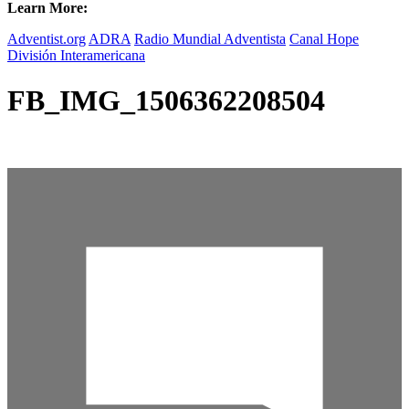
Learn More:
Adventist.org
ADRA
Radio Mundial Adventista
Canal Hope
División Interamericana
FB_IMG_1506362208504