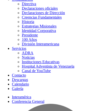
Directiva
Declaraciones oficiales
Declaraciones de Dirección
Creencias Fundamentales
Historia
Estrategias Misionales
Identidad Corporativa
Presidente
100 Años
División Interamericana
Servicios
ADRA
Noticias
Instituciones Educativas
Hospital Adventista de Venezuela
Canal de YouTube
Contacto
Descargas
Calendario
Galería
Interamérica
Conferencia General