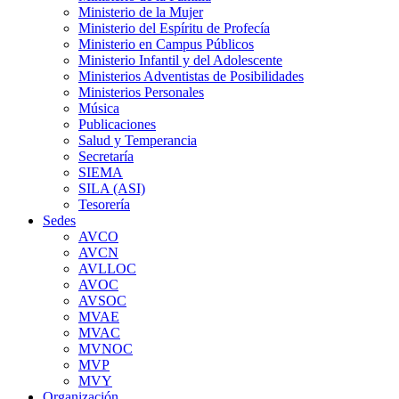
Ministerio de la Mujer
Ministerio del Espíritu de Profecía
Ministerio en Campus Públicos
Ministerio Infantil y del Adolescente
Ministerios Adventistas de Posibilidades
Ministerios Personales
Música
Publicaciones
Salud y Temperancia
Secretaría
SIEMA
SILA (ASI)
Tesorería
Sedes
AVCO
AVCN
AVLLOC
AVOC
AVSOC
MVAE
MVAC
MVNOC
MVP
MVY
Organización