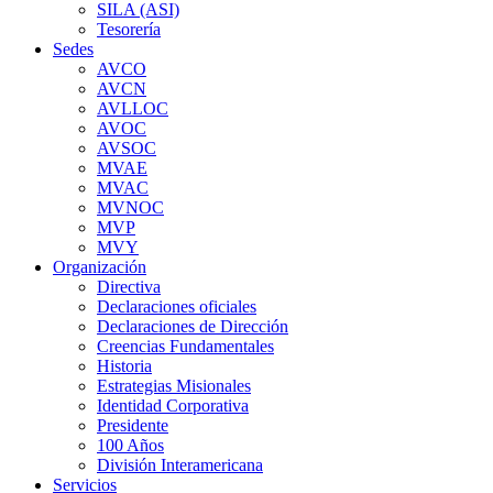
SILA (ASI)
Tesorería
Sedes
AVCO
AVCN
AVLLOC
AVOC
AVSOC
MVAE
MVAC
MVNOC
MVP
MVY
Organización
Directiva
Declaraciones oficiales
Declaraciones de Dirección
Creencias Fundamentales
Historia
Estrategias Misionales
Identidad Corporativa
Presidente
100 Años
División Interamericana
Servicios