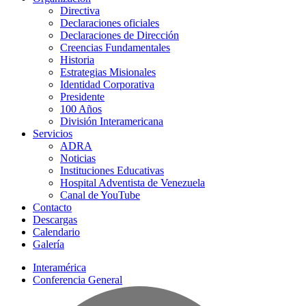
Directiva
Declaraciones oficiales
Declaraciones de Dirección
Creencias Fundamentales
Historia
Estrategias Misionales
Identidad Corporativa
Presidente
100 Años
División Interamericana
Servicios
ADRA
Noticias
Instituciones Educativas
Hospital Adventista de Venezuela
Canal de YouTube
Contacto
Descargas
Calendario
Galería
Interamérica
Conferencia General