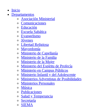
Inicio
Departamentos
Asociación Ministerial
Comunicaciones
Educación
Escuela Sabática
Evangelismo
Jóvenes
Libertad Religiosa
Mayordomía
Ministerio de Capellanía
Ministerio de la Familia
Ministerio de la Mujer
Ministerio del Espíritu de Profecía
Ministerio en Campus Públicos
Ministerio Infantil y del Adolescente
Ministerios Adventistas de Posibilidades
Ministerios Personales
Música
Publicaciones
Salud y Temperancia
Secretaría
SIEMA