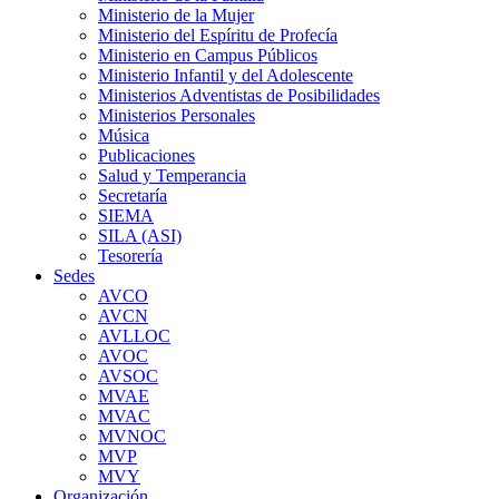
Ministerio de la Mujer
Ministerio del Espíritu de Profecía
Ministerio en Campus Públicos
Ministerio Infantil y del Adolescente
Ministerios Adventistas de Posibilidades
Ministerios Personales
Música
Publicaciones
Salud y Temperancia
Secretaría
SIEMA
SILA (ASI)
Tesorería
Sedes
AVCO
AVCN
AVLLOC
AVOC
AVSOC
MVAE
MVAC
MVNOC
MVP
MVY
Organización