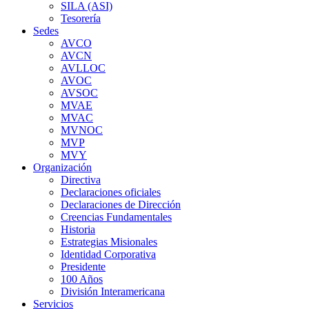
SILA (ASI)
Tesorería
Sedes
AVCO
AVCN
AVLLOC
AVOC
AVSOC
MVAE
MVAC
MVNOC
MVP
MVY
Organización
Directiva
Declaraciones oficiales
Declaraciones de Dirección
Creencias Fundamentales
Historia
Estrategias Misionales
Identidad Corporativa
Presidente
100 Años
División Interamericana
Servicios