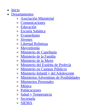
Inicio
Departamentos
Asociación Ministerial
Comunicaciones
Educación
Escuela Sabática
Evangelismo
Jóvenes
Libertad Religiosa
Mayordomía
Ministerio de Capellanía
Ministerio de la Familia
Ministerio de la Mujer
Ministerio del Espíritu de Profecía
Ministerio en Campus Públicos
Ministerio Infantil y del Adolescente
Ministerios Adventistas de Posibilidades
Ministerios Personales
Música
Publicaciones
Salud y Temperancia
Secretaría
SIEMA