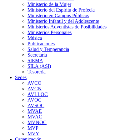
Ministerio de la Mujer
Ministerio del Espíritu de Profecía
Ministerio en Campus Públicos
Ministerio Infantil y del Adolescente
Ministerios Adventistas de Posibilidades
Ministerios Personales
Música
Publicaciones
Salud y Temperancia
Secretaría
SIEMA
SILA (ASI)
Tesorería
Sedes
AVCO
AVCN
AVLLOC
AVOC
AVSOC
MVAE
MVAC
MVNOC
MVP
MVY
Organización