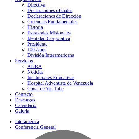
Directiva
Declaraciones oficiales
Declaraciones de Dirección
Creencias Fundamentales
Historia
Estrategias Misionales
Identidad Corporativa
Presidente
100 Años
División Interamericana
Servicios
ADRA
Noticias
Instituciones Educativas
Hospital Adventista de Venezuela
Canal de YouTube
Contacto
Descargas
Calendario
Galería
Interamérica
Conferencia General