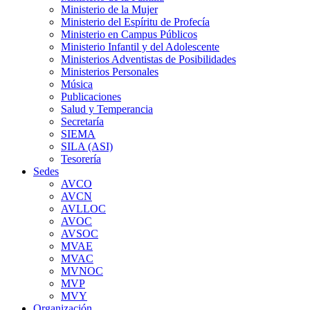
Ministerio de la Mujer
Ministerio del Espíritu de Profecía
Ministerio en Campus Públicos
Ministerio Infantil y del Adolescente
Ministerios Adventistas de Posibilidades
Ministerios Personales
Música
Publicaciones
Salud y Temperancia
Secretaría
SIEMA
SILA (ASI)
Tesorería
Sedes
AVCO
AVCN
AVLLOC
AVOC
AVSOC
MVAE
MVAC
MVNOC
MVP
MVY
Organización