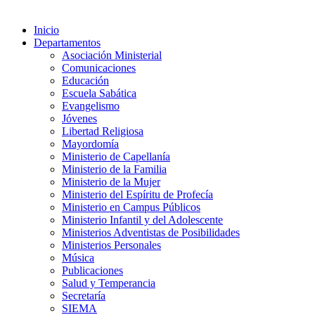
Inicio
Departamentos
Asociación Ministerial
Comunicaciones
Educación
Escuela Sabática
Evangelismo
Jóvenes
Libertad Religiosa
Mayordomía
Ministerio de Capellanía
Ministerio de la Familia
Ministerio de la Mujer
Ministerio del Espíritu de Profecía
Ministerio en Campus Públicos
Ministerio Infantil y del Adolescente
Ministerios Adventistas de Posibilidades
Ministerios Personales
Música
Publicaciones
Salud y Temperancia
Secretaría
SIEMA