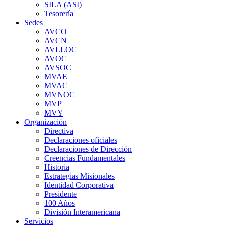
SILA (ASI)
Tesorería
Sedes
AVCO
AVCN
AVLLOC
AVOC
AVSOC
MVAE
MVAC
MVNOC
MVP
MVY
Organización
Directiva
Declaraciones oficiales
Declaraciones de Dirección
Creencias Fundamentales
Historia
Estrategias Misionales
Identidad Corporativa
Presidente
100 Años
División Interamericana
Servicios