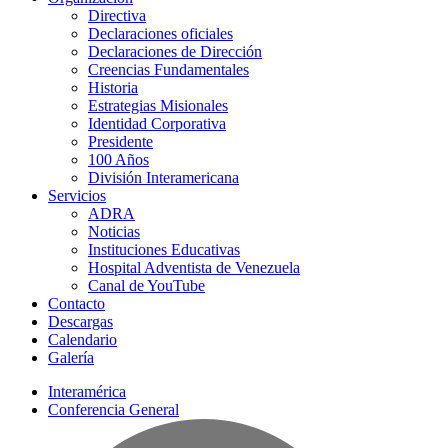
Directiva
Declaraciones oficiales
Declaraciones de Dirección
Creencias Fundamentales
Historia
Estrategias Misionales
Identidad Corporativa
Presidente
100 Años
División Interamericana
Servicios
ADRA
Noticias
Instituciones Educativas
Hospital Adventista de Venezuela
Canal de YouTube
Contacto
Descargas
Calendario
Galería
Interamérica
Conferencia General