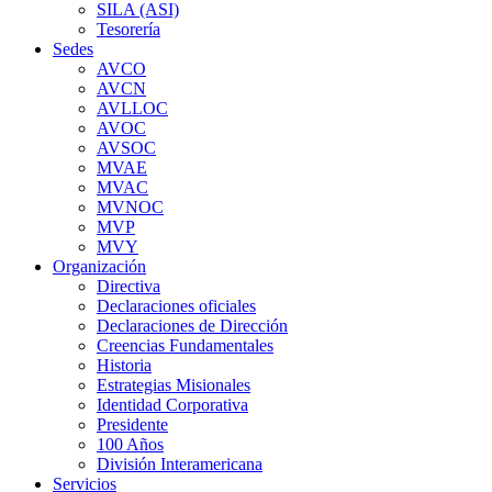
SILA (ASI)
Tesorería
Sedes
AVCO
AVCN
AVLLOC
AVOC
AVSOC
MVAE
MVAC
MVNOC
MVP
MVY
Organización
Directiva
Declaraciones oficiales
Declaraciones de Dirección
Creencias Fundamentales
Historia
Estrategias Misionales
Identidad Corporativa
Presidente
100 Años
División Interamericana
Servicios