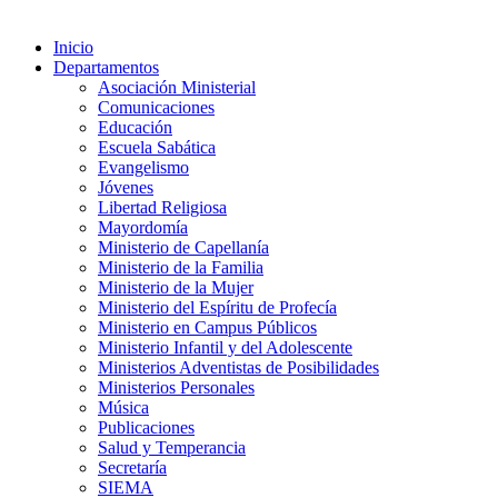
Inicio
Departamentos
Asociación Ministerial
Comunicaciones
Educación
Escuela Sabática
Evangelismo
Jóvenes
Libertad Religiosa
Mayordomía
Ministerio de Capellanía
Ministerio de la Familia
Ministerio de la Mujer
Ministerio del Espíritu de Profecía
Ministerio en Campus Públicos
Ministerio Infantil y del Adolescente
Ministerios Adventistas de Posibilidades
Ministerios Personales
Música
Publicaciones
Salud y Temperancia
Secretaría
SIEMA