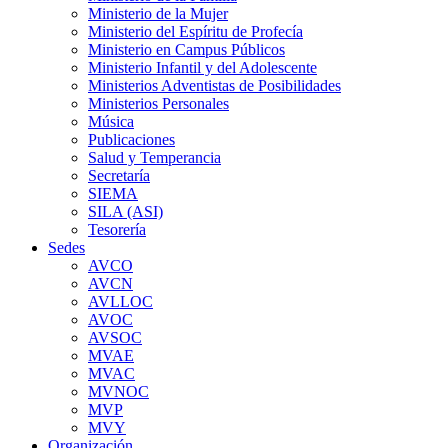
Ministerio de la Mujer
Ministerio del Espíritu de Profecía
Ministerio en Campus Públicos
Ministerio Infantil y del Adolescente
Ministerios Adventistas de Posibilidades
Ministerios Personales
Música
Publicaciones
Salud y Temperancia
Secretaría
SIEMA
SILA (ASI)
Tesorería
Sedes
AVCO
AVCN
AVLLOC
AVOC
AVSOC
MVAE
MVAC
MVNOC
MVP
MVY
Organización