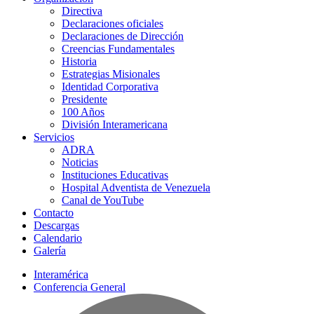
Directiva
Declaraciones oficiales
Declaraciones de Dirección
Creencias Fundamentales
Historia
Estrategias Misionales
Identidad Corporativa
Presidente
100 Años
División Interamericana
Servicios
ADRA
Noticias
Instituciones Educativas
Hospital Adventista de Venezuela
Canal de YouTube
Contacto
Descargas
Calendario
Galería
Interamérica
Conferencia General