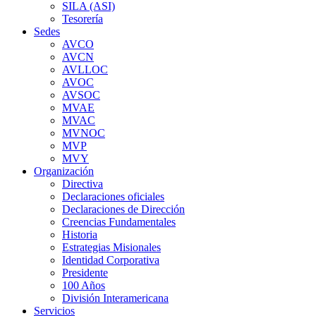
SILA (ASI)
Tesorería
Sedes
AVCO
AVCN
AVLLOC
AVOC
AVSOC
MVAE
MVAC
MVNOC
MVP
MVY
Organización
Directiva
Declaraciones oficiales
Declaraciones de Dirección
Creencias Fundamentales
Historia
Estrategias Misionales
Identidad Corporativa
Presidente
100 Años
División Interamericana
Servicios