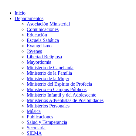
Inicio
Departamentos
Asociación Ministerial
Comunicaciones
Educación
Escuela Sabática
Evangelismo
Jóvenes
Libertad Religiosa
Mayordomía
Ministerio de Capellanía
Ministerio de la Familia
Ministerio de la Mujer
Ministerio del Espíritu de Profecía
Ministerio en Campus Públicos
Ministerio Infantil y del Adolescente
Ministerios Adventistas de Posibilidades
Ministerios Personales
Música
Publicaciones
Salud y Temperancia
Secretaría
SIEMA