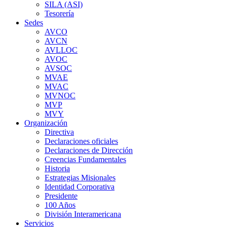
SILA (ASI)
Tesorería
Sedes
AVCO
AVCN
AVLLOC
AVOC
AVSOC
MVAE
MVAC
MVNOC
MVP
MVY
Organización
Directiva
Declaraciones oficiales
Declaraciones de Dirección
Creencias Fundamentales
Historia
Estrategias Misionales
Identidad Corporativa
Presidente
100 Años
División Interamericana
Servicios