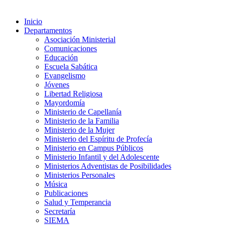
Inicio
Departamentos
Asociación Ministerial
Comunicaciones
Educación
Escuela Sabática
Evangelismo
Jóvenes
Libertad Religiosa
Mayordomía
Ministerio de Capellanía
Ministerio de la Familia
Ministerio de la Mujer
Ministerio del Espíritu de Profecía
Ministerio en Campus Públicos
Ministerio Infantil y del Adolescente
Ministerios Adventistas de Posibilidades
Ministerios Personales
Música
Publicaciones
Salud y Temperancia
Secretaría
SIEMA