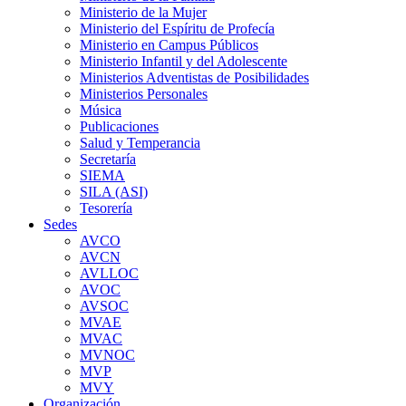
Ministerio de la Mujer
Ministerio del Espíritu de Profecía
Ministerio en Campus Públicos
Ministerio Infantil y del Adolescente
Ministerios Adventistas de Posibilidades
Ministerios Personales
Música
Publicaciones
Salud y Temperancia
Secretaría
SIEMA
SILA (ASI)
Tesorería
Sedes
AVCO
AVCN
AVLLOC
AVOC
AVSOC
MVAE
MVAC
MVNOC
MVP
MVY
Organización