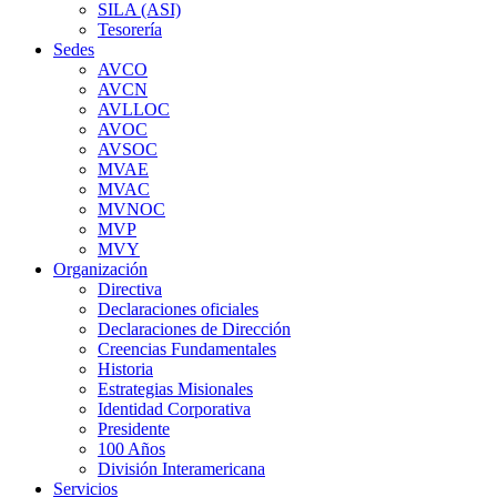
SILA (ASI)
Tesorería
Sedes
AVCO
AVCN
AVLLOC
AVOC
AVSOC
MVAE
MVAC
MVNOC
MVP
MVY
Organización
Directiva
Declaraciones oficiales
Declaraciones de Dirección
Creencias Fundamentales
Historia
Estrategias Misionales
Identidad Corporativa
Presidente
100 Años
División Interamericana
Servicios