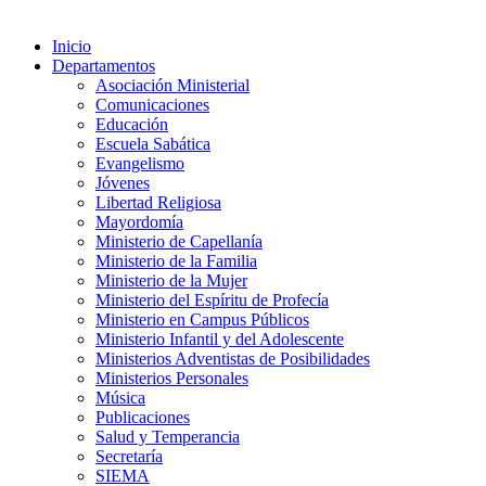
Inicio
Departamentos
Asociación Ministerial
Comunicaciones
Educación
Escuela Sabática
Evangelismo
Jóvenes
Libertad Religiosa
Mayordomía
Ministerio de Capellanía
Ministerio de la Familia
Ministerio de la Mujer
Ministerio del Espíritu de Profecía
Ministerio en Campus Públicos
Ministerio Infantil y del Adolescente
Ministerios Adventistas de Posibilidades
Ministerios Personales
Música
Publicaciones
Salud y Temperancia
Secretaría
SIEMA