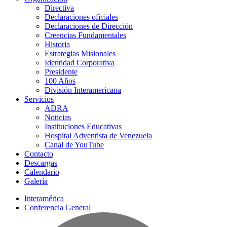
Directiva
Declaraciones oficiales
Declaraciones de Dirección
Creencias Fundamentales
Historia
Estrategias Misionales
Identidad Corporativa
Presidente
100 Años
División Interamericana
Servicios
ADRA
Noticias
Instituciones Educativas
Hospital Adventista de Venezuela
Canal de YouTube
Contacto
Descargas
Calendario
Galería
Interamérica
Conferencia General