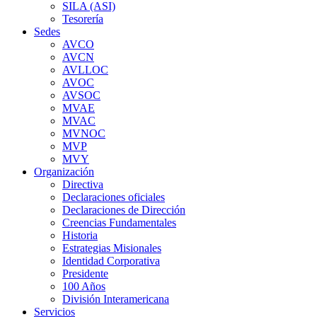
SILA (ASI)
Tesorería
Sedes
AVCO
AVCN
AVLLOC
AVOC
AVSOC
MVAE
MVAC
MVNOC
MVP
MVY
Organización
Directiva
Declaraciones oficiales
Declaraciones de Dirección
Creencias Fundamentales
Historia
Estrategias Misionales
Identidad Corporativa
Presidente
100 Años
División Interamericana
Servicios