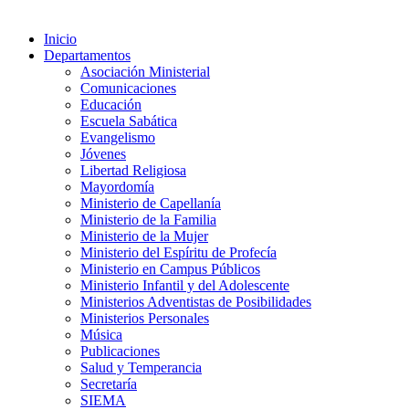
Inicio
Departamentos
Asociación Ministerial
Comunicaciones
Educación
Escuela Sabática
Evangelismo
Jóvenes
Libertad Religiosa
Mayordomía
Ministerio de Capellanía
Ministerio de la Familia
Ministerio de la Mujer
Ministerio del Espíritu de Profecía
Ministerio en Campus Públicos
Ministerio Infantil y del Adolescente
Ministerios Adventistas de Posibilidades
Ministerios Personales
Música
Publicaciones
Salud y Temperancia
Secretaría
SIEMA