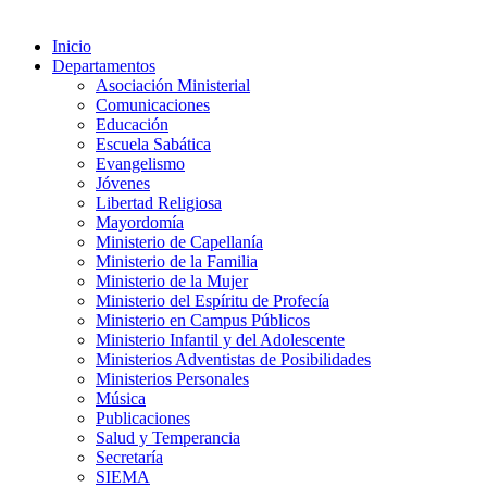
Inicio
Departamentos
Asociación Ministerial
Comunicaciones
Educación
Escuela Sabática
Evangelismo
Jóvenes
Libertad Religiosa
Mayordomía
Ministerio de Capellanía
Ministerio de la Familia
Ministerio de la Mujer
Ministerio del Espíritu de Profecía
Ministerio en Campus Públicos
Ministerio Infantil y del Adolescente
Ministerios Adventistas de Posibilidades
Ministerios Personales
Música
Publicaciones
Salud y Temperancia
Secretaría
SIEMA