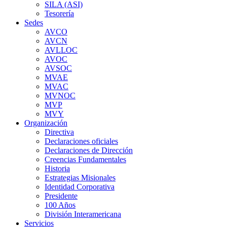
SILA (ASI)
Tesorería
Sedes
AVCO
AVCN
AVLLOC
AVOC
AVSOC
MVAE
MVAC
MVNOC
MVP
MVY
Organización
Directiva
Declaraciones oficiales
Declaraciones de Dirección
Creencias Fundamentales
Historia
Estrategias Misionales
Identidad Corporativa
Presidente
100 Años
División Interamericana
Servicios