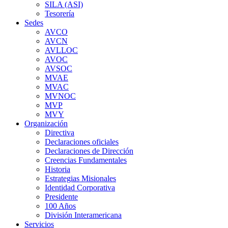
SILA (ASI)
Tesorería
Sedes
AVCO
AVCN
AVLLOC
AVOC
AVSOC
MVAE
MVAC
MVNOC
MVP
MVY
Organización
Directiva
Declaraciones oficiales
Declaraciones de Dirección
Creencias Fundamentales
Historia
Estrategias Misionales
Identidad Corporativa
Presidente
100 Años
División Interamericana
Servicios