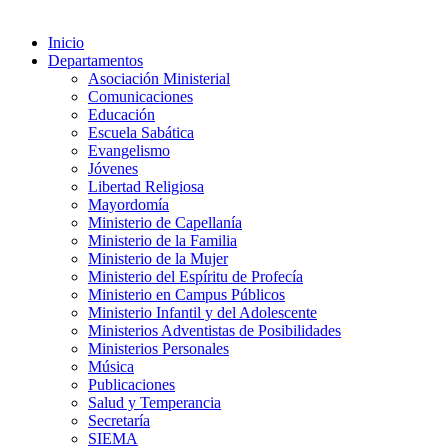
Inicio
Departamentos
Asociación Ministerial
Comunicaciones
Educación
Escuela Sabática
Evangelismo
Jóvenes
Libertad Religiosa
Mayordomía
Ministerio de Capellanía
Ministerio de la Familia
Ministerio de la Mujer
Ministerio del Espíritu de Profecía
Ministerio en Campus Públicos
Ministerio Infantil y del Adolescente
Ministerios Adventistas de Posibilidades
Ministerios Personales
Música
Publicaciones
Salud y Temperancia
Secretaría
SIEMA