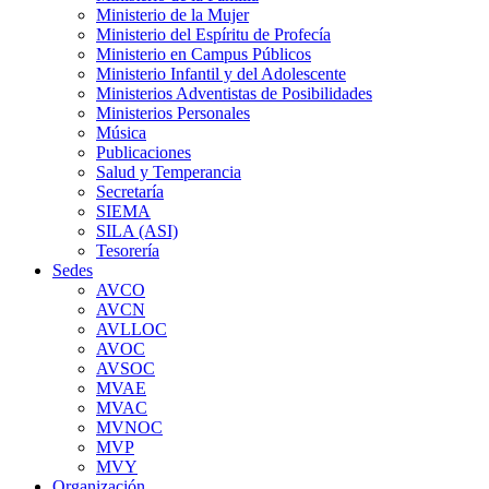
Ministerio de la Mujer
Ministerio del Espíritu de Profecía
Ministerio en Campus Públicos
Ministerio Infantil y del Adolescente
Ministerios Adventistas de Posibilidades
Ministerios Personales
Música
Publicaciones
Salud y Temperancia
Secretaría
SIEMA
SILA (ASI)
Tesorería
Sedes
AVCO
AVCN
AVLLOC
AVOC
AVSOC
MVAE
MVAC
MVNOC
MVP
MVY
Organización