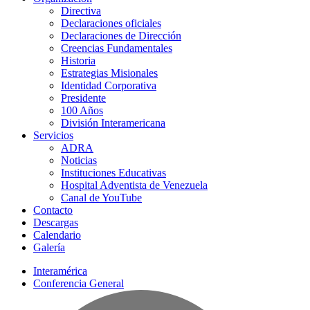
Directiva
Declaraciones oficiales
Declaraciones de Dirección
Creencias Fundamentales
Historia
Estrategias Misionales
Identidad Corporativa
Presidente
100 Años
División Interamericana
Servicios
ADRA
Noticias
Instituciones Educativas
Hospital Adventista de Venezuela
Canal de YouTube
Contacto
Descargas
Calendario
Galería
Interamérica
Conferencia General