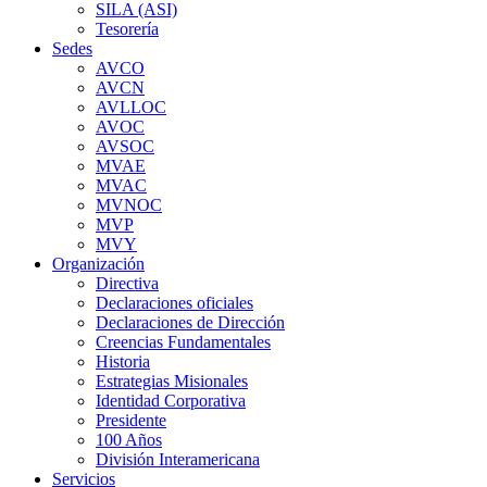
SILA (ASI)
Tesorería
Sedes
AVCO
AVCN
AVLLOC
AVOC
AVSOC
MVAE
MVAC
MVNOC
MVP
MVY
Organización
Directiva
Declaraciones oficiales
Declaraciones de Dirección
Creencias Fundamentales
Historia
Estrategias Misionales
Identidad Corporativa
Presidente
100 Años
División Interamericana
Servicios