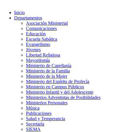
Inicio
Departamentos
Asociación Ministerial
Comunicaciones
Educación
Escuela Sabática
Evangelismo
Jóvenes
Libertad Religiosa
Mayordomía
Ministerio de Capellanía
Ministerio de la Familia
Ministerio de la Mujer
Ministerio del Espíritu de Profecía
Ministerio en Campus Públicos
Ministerio Infantil y del Adolescente
Ministerios Adventistas de Posibilidades
Ministerios Personales
Música
Publicaciones
Salud y Temperancia
Secretaría
SIEMA