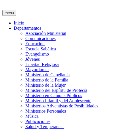
menu
Inicio
Departamentos
Asociación Ministerial
Comunicaciones
Educación
Escuela Sabática
Evangelismo
Jóvenes
Libertad Religiosa
Mayordomía
Ministerio de Capellanía
Ministerio de la Familia
Ministerio de la Mujer
Ministerio del Espíritu de Profecía
Ministerio en Campus Públicos
Ministerio Infantil y del Adolescente
Ministerios Adventistas de Posibilidades
Ministerios Personales
Música
Publicaciones
Salud y Temperancia