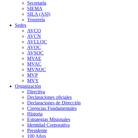
Secretaría
SIEMA
SILA (ASI)
Tesorería
Sedes
AVCO
AVCN
AVLLOC
AVOC
AVSOC
MVAE
MVAC
MVNOC
MVP
MVY
Organización
Directiva
Declaraciones oficiales
Declaraciones de Dirección
Creencias Fundamentales
Historia
Estrategias Misionales
Identidad Corporativa
Presidente
100 Años