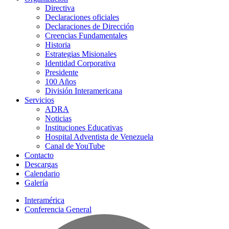
Directiva
Declaraciones oficiales
Declaraciones de Dirección
Creencias Fundamentales
Historia
Estrategias Misionales
Identidad Corporativa
Presidente
100 Años
División Interamericana
Servicios
ADRA
Noticias
Instituciones Educativas
Hospital Adventista de Venezuela
Canal de YouTube
Contacto
Descargas
Calendario
Galería
Interamérica
Conferencia General