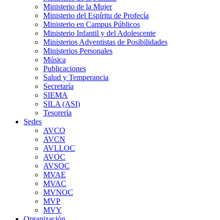
Ministerio de la Mujer
Ministerio del Espíritu de Profecía
Ministerio en Campus Públicos
Ministerio Infantil y del Adolescente
Ministerios Adventistas de Posibilidades
Ministerios Personales
Música
Publicaciones
Salud y Temperancia
Secretaría
SIEMA
SILA (ASI)
Tesorería
Sedes
AVCO
AVCN
AVLLOC
AVOC
AVSOC
MVAE
MVAC
MVNOC
MVP
MVY
Organización