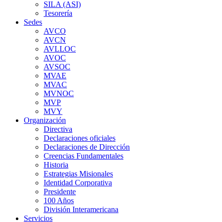
SILA (ASI)
Tesorería
Sedes
AVCO
AVCN
AVLLOC
AVOC
AVSOC
MVAE
MVAC
MVNOC
MVP
MVY
Organización
Directiva
Declaraciones oficiales
Declaraciones de Dirección
Creencias Fundamentales
Historia
Estrategias Misionales
Identidad Corporativa
Presidente
100 Años
División Interamericana
Servicios