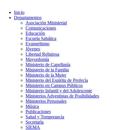
Inicio
Departamentos
Asociación Ministerial
Comunicaciones
Educación
Escuela Sabática
Evangelismo
Jóvenes
Libertad Religiosa
Mayordomía
Ministerio de Capellanía
Ministerio de la Familia
Ministerio de la Mujer
Ministerio del Espíritu de Profecía
Ministerio en Campus Públicos
Ministerio Infantil y del Adolescente
Ministerios Adventistas de Posibilidades
Ministerios Personales
Música
Publicaciones
Salud y Temperancia
Secretaría
SIEMA