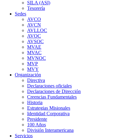
SILA (ASI)
Tesorería
Sedes
AVCO
AVCN
AVLLOC
AVOC
AVSOC
MVAE
MVAC
MVNOC
MVP
MVY
Organización
Directiva
Declaraciones oficiales
Declaraciones de Dirección
Creencias Fundamentales
Historia
Estrategias Misionales
Identidad Corporativa
Presidente
100 Años
División Interamericana
Servicios