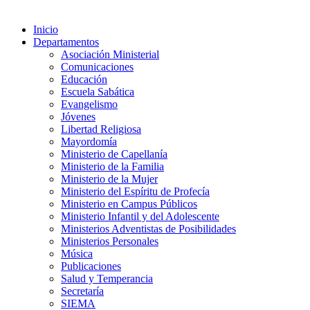
Inicio
Departamentos
Asociación Ministerial
Comunicaciones
Educación
Escuela Sabática
Evangelismo
Jóvenes
Libertad Religiosa
Mayordomía
Ministerio de Capellanía
Ministerio de la Familia
Ministerio de la Mujer
Ministerio del Espíritu de Profecía
Ministerio en Campus Públicos
Ministerio Infantil y del Adolescente
Ministerios Adventistas de Posibilidades
Ministerios Personales
Música
Publicaciones
Salud y Temperancia
Secretaría
SIEMA