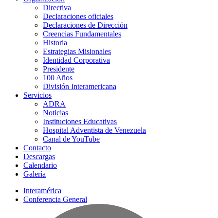
Directiva
Declaraciones oficiales
Declaraciones de Dirección
Creencias Fundamentales
Historia
Estrategias Misionales
Identidad Corporativa
Presidente
100 Años
División Interamericana
Servicios
ADRA
Noticias
Instituciones Educativas
Hospital Adventista de Venezuela
Canal de YouTube
Contacto
Descargas
Calendario
Galería
Interamérica
Conferencia General