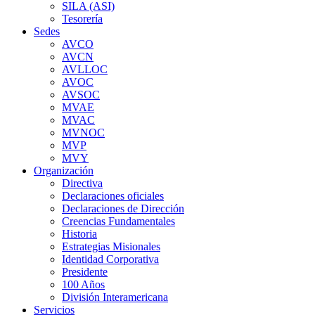
SILA (ASI)
Tesorería
Sedes
AVCO
AVCN
AVLLOC
AVOC
AVSOC
MVAE
MVAC
MVNOC
MVP
MVY
Organización
Directiva
Declaraciones oficiales
Declaraciones de Dirección
Creencias Fundamentales
Historia
Estrategias Misionales
Identidad Corporativa
Presidente
100 Años
División Interamericana
Servicios