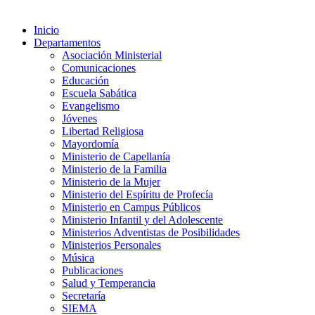
Inicio
Departamentos
Asociación Ministerial
Comunicaciones
Educación
Escuela Sabática
Evangelismo
Jóvenes
Libertad Religiosa
Mayordomía
Ministerio de Capellanía
Ministerio de la Familia
Ministerio de la Mujer
Ministerio del Espíritu de Profecía
Ministerio en Campus Públicos
Ministerio Infantil y del Adolescente
Ministerios Adventistas de Posibilidades
Ministerios Personales
Música
Publicaciones
Salud y Temperancia
Secretaría
SIEMA