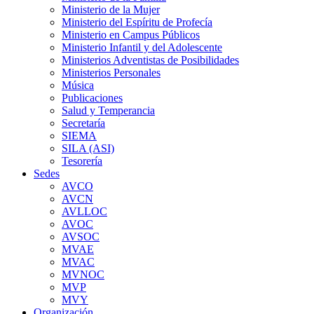
Ministerio de la Mujer
Ministerio del Espíritu de Profecía
Ministerio en Campus Públicos
Ministerio Infantil y del Adolescente
Ministerios Adventistas de Posibilidades
Ministerios Personales
Música
Publicaciones
Salud y Temperancia
Secretaría
SIEMA
SILA (ASI)
Tesorería
Sedes
AVCO
AVCN
AVLLOC
AVOC
AVSOC
MVAE
MVAC
MVNOC
MVP
MVY
Organización