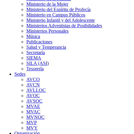
Ministerio de la Mujer
Ministerio del Espíritu de Profecía
Ministerio en Campus Públicos
Ministerio Infantil y del Adolescente
Ministerios Adventistas de Posibilidades
Ministerios Personales
Música
Publicaciones
Salud y Temperancia
Secretaría
SIEMA
SILA (ASI)
Tesorería
Sedes
AVCO
AVCN
AVLLOC
AVOC
AVSOC
MVAE
MVAC
MVNOC
MVP
MVY
Organización