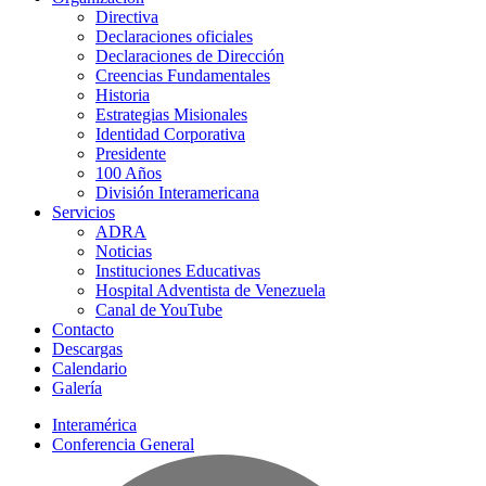
Directiva
Declaraciones oficiales
Declaraciones de Dirección
Creencias Fundamentales
Historia
Estrategias Misionales
Identidad Corporativa
Presidente
100 Años
División Interamericana
Servicios
ADRA
Noticias
Instituciones Educativas
Hospital Adventista de Venezuela
Canal de YouTube
Contacto
Descargas
Calendario
Galería
Interamérica
Conferencia General