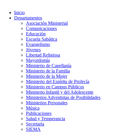
Inicio
Departamentos
Asociación Ministerial
Comunicaciones
Educación
Escuela Sabática
Evangelismo
Jóvenes
Libertad Religiosa
Mayordomía
Ministerio de Capellanía
Ministerio de la Familia
Ministerio de la Mujer
Ministerio del Espíritu de Profecía
Ministerio en Campus Públicos
Ministerio Infantil y del Adolescente
Ministerios Adventistas de Posibilidades
Ministerios Personales
Música
Publicaciones
Salud y Temperancia
Secretaría
SIEMA