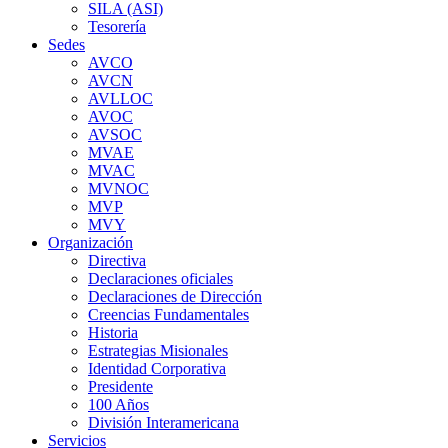
SILA (ASI)
Tesorería
Sedes
AVCO
AVCN
AVLLOC
AVOC
AVSOC
MVAE
MVAC
MVNOC
MVP
MVY
Organización
Directiva
Declaraciones oficiales
Declaraciones de Dirección
Creencias Fundamentales
Historia
Estrategias Misionales
Identidad Corporativa
Presidente
100 Años
División Interamericana
Servicios