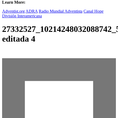
Learn More:
Adventist.org
ADRA
Radio Mundial Adventista
Canal Hope
División Interamericana
27332527_10214248032088742_
editada 4