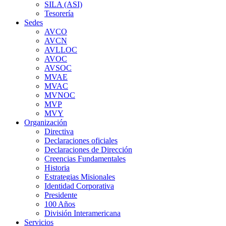
SILA (ASI)
Tesorería
Sedes
AVCO
AVCN
AVLLOC
AVOC
AVSOC
MVAE
MVAC
MVNOC
MVP
MVY
Organización
Directiva
Declaraciones oficiales
Declaraciones de Dirección
Creencias Fundamentales
Historia
Estrategias Misionales
Identidad Corporativa
Presidente
100 Años
División Interamericana
Servicios