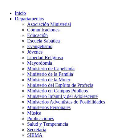
Inicio
Departamentos
Asociación Ministerial
Comunicaciones
Educación
Escuela Sabática
Evangelismo
Jóvenes
Libertad Religiosa
Mayordomía
Ministerio de Capellanía
Ministerio de la Familia
Ministerio de la Mujer
Ministerio del Espíritu de Profecía
Ministerio en Campus Públicos
Ministerio Infantil y del Adolescente
Ministerios Adventistas de Posibilidades
Ministerios Personales
Música
Publicaciones
Salud y Temperancia
Secretaría
SIEMA