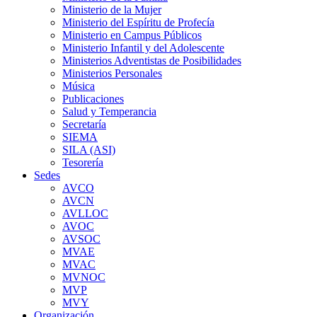
Ministerio de la Mujer
Ministerio del Espíritu de Profecía
Ministerio en Campus Públicos
Ministerio Infantil y del Adolescente
Ministerios Adventistas de Posibilidades
Ministerios Personales
Música
Publicaciones
Salud y Temperancia
Secretaría
SIEMA
SILA (ASI)
Tesorería
Sedes
AVCO
AVCN
AVLLOC
AVOC
AVSOC
MVAE
MVAC
MVNOC
MVP
MVY
Organización