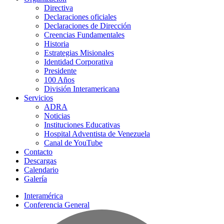
Directiva
Declaraciones oficiales
Declaraciones de Dirección
Creencias Fundamentales
Historia
Estrategias Misionales
Identidad Corporativa
Presidente
100 Años
División Interamericana
Servicios
ADRA
Noticias
Instituciones Educativas
Hospital Adventista de Venezuela
Canal de YouTube
Contacto
Descargas
Calendario
Galería
Interamérica
Conferencia General