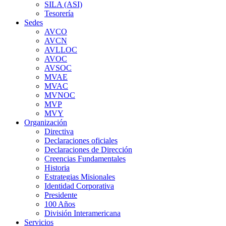
SILA (ASI)
Tesorería
Sedes
AVCO
AVCN
AVLLOC
AVOC
AVSOC
MVAE
MVAC
MVNOC
MVP
MVY
Organización
Directiva
Declaraciones oficiales
Declaraciones de Dirección
Creencias Fundamentales
Historia
Estrategias Misionales
Identidad Corporativa
Presidente
100 Años
División Interamericana
Servicios