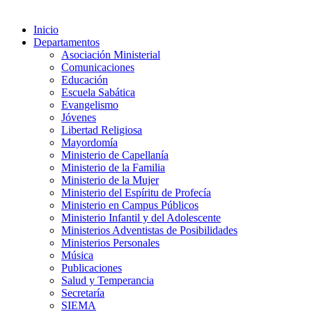
Inicio
Departamentos
Asociación Ministerial
Comunicaciones
Educación
Escuela Sabática
Evangelismo
Jóvenes
Libertad Religiosa
Mayordomía
Ministerio de Capellanía
Ministerio de la Familia
Ministerio de la Mujer
Ministerio del Espíritu de Profecía
Ministerio en Campus Públicos
Ministerio Infantil y del Adolescente
Ministerios Adventistas de Posibilidades
Ministerios Personales
Música
Publicaciones
Salud y Temperancia
Secretaría
SIEMA