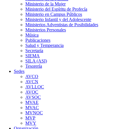
Ministerio de la Mujer
Ministerio del Espíritu de Profecía
Ministerio en Campus Públicos
Ministerio Infantil y del Adolescente
Ministerios Adventistas de Posibilidades
Ministerios Personales
Música
Publicaciones
Salud y Temperancia
Secretaría
SIEMA
SILA (ASI)
Tesorería
Sedes
AVCO
AVCN
AVLLOC
AVOC
AVSOC
MVAE
MVAC
MVNOC
MVP
MVY
Organización