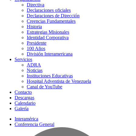
Directiva
Declaraciones oficiales
Declaraciones de Dirección
Creencias Fundamentales
Historia
Estrategias Misionales
Identidad Corporativa
Presidente
100 Años
División Interamericana
Servicios
ADRA
Noticias
Instituciones Educativas
Hospital Adventista de Venezuela
Canal de YouTube
Contacto
Descargas
Calendario
Galería
Interamérica
Conferencia General