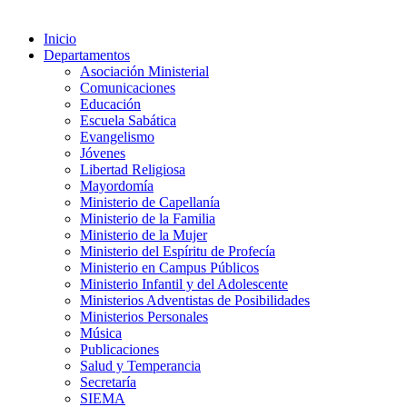
Inicio
Departamentos
Asociación Ministerial
Comunicaciones
Educación
Escuela Sabática
Evangelismo
Jóvenes
Libertad Religiosa
Mayordomía
Ministerio de Capellanía
Ministerio de la Familia
Ministerio de la Mujer
Ministerio del Espíritu de Profecía
Ministerio en Campus Públicos
Ministerio Infantil y del Adolescente
Ministerios Adventistas de Posibilidades
Ministerios Personales
Música
Publicaciones
Salud y Temperancia
Secretaría
SIEMA