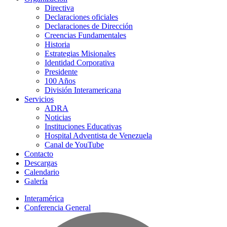
Directiva
Declaraciones oficiales
Declaraciones de Dirección
Creencias Fundamentales
Historia
Estrategias Misionales
Identidad Corporativa
Presidente
100 Años
División Interamericana
Servicios
ADRA
Noticias
Instituciones Educativas
Hospital Adventista de Venezuela
Canal de YouTube
Contacto
Descargas
Calendario
Galería
Interamérica
Conferencia General