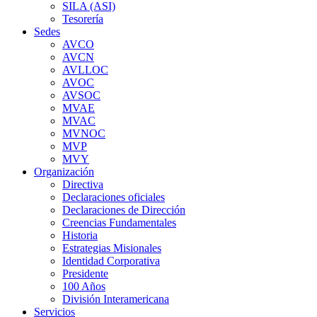
SILA (ASI)
Tesorería
Sedes
AVCO
AVCN
AVLLOC
AVOC
AVSOC
MVAE
MVAC
MVNOC
MVP
MVY
Organización
Directiva
Declaraciones oficiales
Declaraciones de Dirección
Creencias Fundamentales
Historia
Estrategias Misionales
Identidad Corporativa
Presidente
100 Años
División Interamericana
Servicios