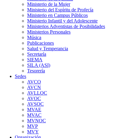
Ministerio de la Mujer
Ministerio del Espíritu de Profecía
Ministerio en Campus Públicos
Ministerio Infantil y del Adolescente
Ministerios Adventistas de Posibilidades
Ministerios Personales
Música
Publicaciones
Salud y Temperancia
Secretaría
SIEMA
SILA (ASI)
Tesorería
Sedes
AVCO
AVCN
AVLLOC
AVOC
AVSOC
MVAE
MVAC
MVNOC
MVP
MVY
Organización