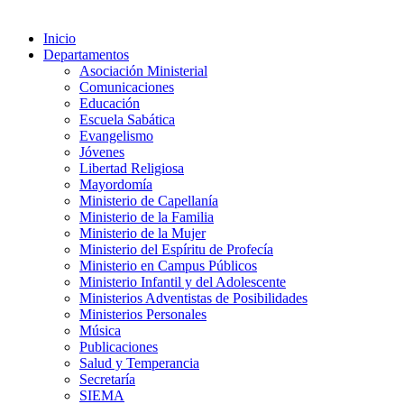
Inicio
Departamentos
Asociación Ministerial
Comunicaciones
Educación
Escuela Sabática
Evangelismo
Jóvenes
Libertad Religiosa
Mayordomía
Ministerio de Capellanía
Ministerio de la Familia
Ministerio de la Mujer
Ministerio del Espíritu de Profecía
Ministerio en Campus Públicos
Ministerio Infantil y del Adolescente
Ministerios Adventistas de Posibilidades
Ministerios Personales
Música
Publicaciones
Salud y Temperancia
Secretaría
SIEMA