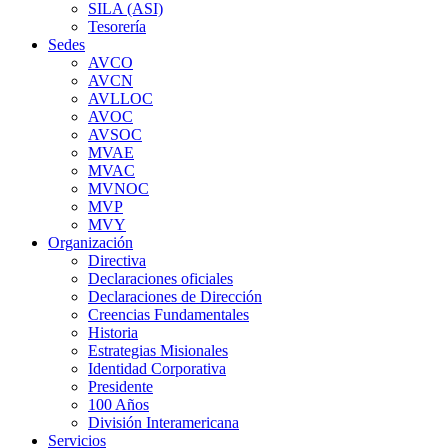
SILA (ASI)
Tesorería
Sedes
AVCO
AVCN
AVLLOC
AVOC
AVSOC
MVAE
MVAC
MVNOC
MVP
MVY
Organización
Directiva
Declaraciones oficiales
Declaraciones de Dirección
Creencias Fundamentales
Historia
Estrategias Misionales
Identidad Corporativa
Presidente
100 Años
División Interamericana
Servicios