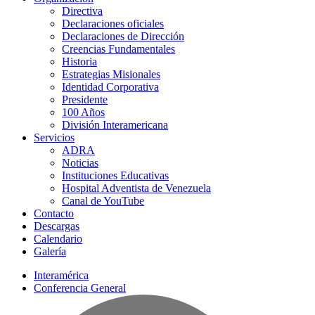
Directiva
Declaraciones oficiales
Declaraciones de Dirección
Creencias Fundamentales
Historia
Estrategias Misionales
Identidad Corporativa
Presidente
100 Años
División Interamericana
Servicios
ADRA
Noticias
Instituciones Educativas
Hospital Adventista de Venezuela
Canal de YouTube
Contacto
Descargas
Calendario
Galería
Interamérica
Conferencia General