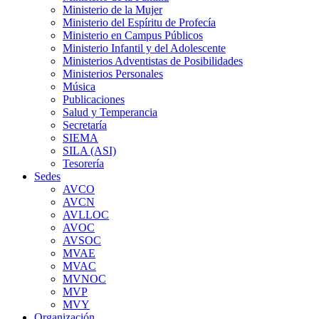
Ministerio de la Mujer
Ministerio del Espíritu de Profecía
Ministerio en Campus Públicos
Ministerio Infantil y del Adolescente
Ministerios Adventistas de Posibilidades
Ministerios Personales
Música
Publicaciones
Salud y Temperancia
Secretaría
SIEMA
SILA (ASI)
Tesorería
Sedes
AVCO
AVCN
AVLLOC
AVOC
AVSOC
MVAE
MVAC
MVNOC
MVP
MVY
Organización