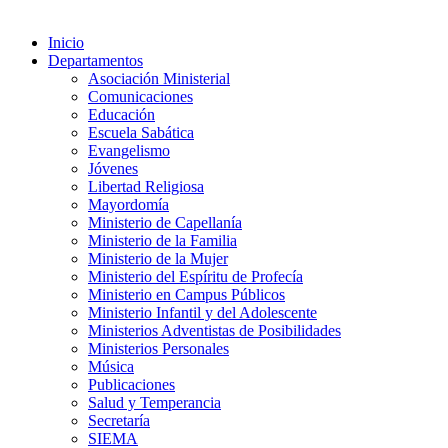
Inicio
Departamentos
Asociación Ministerial
Comunicaciones
Educación
Escuela Sabática
Evangelismo
Jóvenes
Libertad Religiosa
Mayordomía
Ministerio de Capellanía
Ministerio de la Familia
Ministerio de la Mujer
Ministerio del Espíritu de Profecía
Ministerio en Campus Públicos
Ministerio Infantil y del Adolescente
Ministerios Adventistas de Posibilidades
Ministerios Personales
Música
Publicaciones
Salud y Temperancia
Secretaría
SIEMA