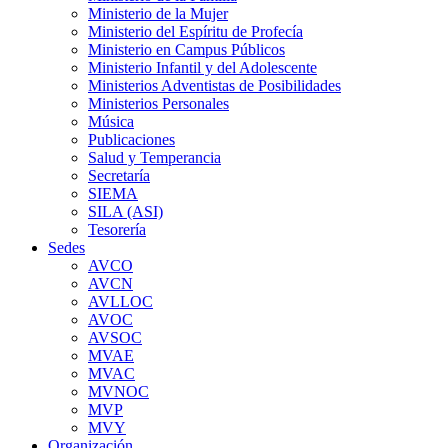
Ministerio de la Mujer
Ministerio del Espíritu de Profecía
Ministerio en Campus Públicos
Ministerio Infantil y del Adolescente
Ministerios Adventistas de Posibilidades
Ministerios Personales
Música
Publicaciones
Salud y Temperancia
Secretaría
SIEMA
SILA (ASI)
Tesorería
Sedes
AVCO
AVCN
AVLLOC
AVOC
AVSOC
MVAE
MVAC
MVNOC
MVP
MVY
Organización