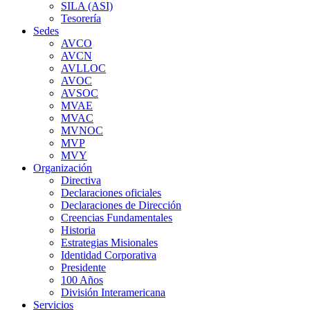
SILA (ASI)
Tesorería
Sedes
AVCO
AVCN
AVLLOC
AVOC
AVSOC
MVAE
MVAC
MVNOC
MVP
MVY
Organización
Directiva
Declaraciones oficiales
Declaraciones de Dirección
Creencias Fundamentales
Historia
Estrategias Misionales
Identidad Corporativa
Presidente
100 Años
División Interamericana
Servicios