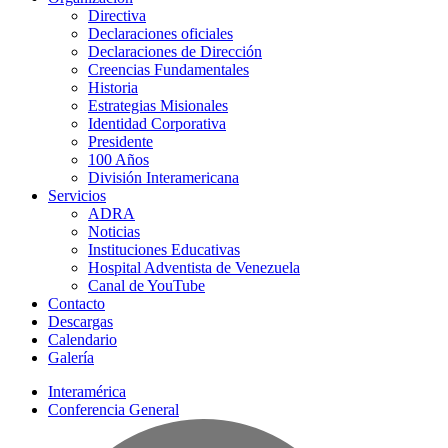
Directiva
Declaraciones oficiales
Declaraciones de Dirección
Creencias Fundamentales
Historia
Estrategias Misionales
Identidad Corporativa
Presidente
100 Años
División Interamericana
Servicios
ADRA
Noticias
Instituciones Educativas
Hospital Adventista de Venezuela
Canal de YouTube
Contacto
Descargas
Calendario
Galería
Interamérica
Conferencia General