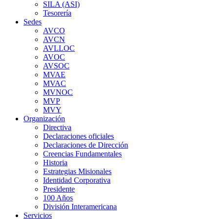
SILA (ASI)
Tesorería
Sedes
AVCO
AVCN
AVLLOC
AVOC
AVSOC
MVAE
MVAC
MVNOC
MVP
MVY
Organización
Directiva
Declaraciones oficiales
Declaraciones de Dirección
Creencias Fundamentales
Historia
Estrategias Misionales
Identidad Corporativa
Presidente
100 Años
División Interamericana
Servicios