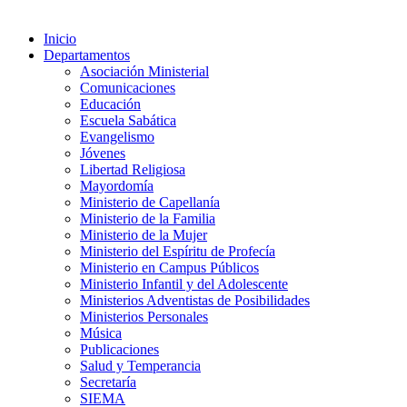
Inicio
Departamentos
Asociación Ministerial
Comunicaciones
Educación
Escuela Sabática
Evangelismo
Jóvenes
Libertad Religiosa
Mayordomía
Ministerio de Capellanía
Ministerio de la Familia
Ministerio de la Mujer
Ministerio del Espíritu de Profecía
Ministerio en Campus Públicos
Ministerio Infantil y del Adolescente
Ministerios Adventistas de Posibilidades
Ministerios Personales
Música
Publicaciones
Salud y Temperancia
Secretaría
SIEMA