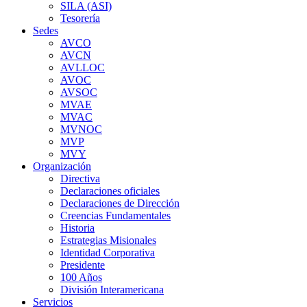
SILA (ASI)
Tesorería
Sedes
AVCO
AVCN
AVLLOC
AVOC
AVSOC
MVAE
MVAC
MVNOC
MVP
MVY
Organización
Directiva
Declaraciones oficiales
Declaraciones de Dirección
Creencias Fundamentales
Historia
Estrategias Misionales
Identidad Corporativa
Presidente
100 Años
División Interamericana
Servicios