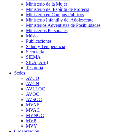
Ministerio de la Mujer
Ministerio del Espíritu de Profecía
Ministerio en Campus Públicos
Ministerio Infantil y del Adolescente
Ministerios Adventistas de Posibilidades
Ministerios Personales
Música
Publicaciones
Salud y Temperancia
Secretaría
SIEMA
SILA (ASI)
Tesorería
Sedes
AVCO
AVCN
AVLLOC
AVOC
AVSOC
MVAE
MVAC
MVNOC
MVP
MVY
Organización