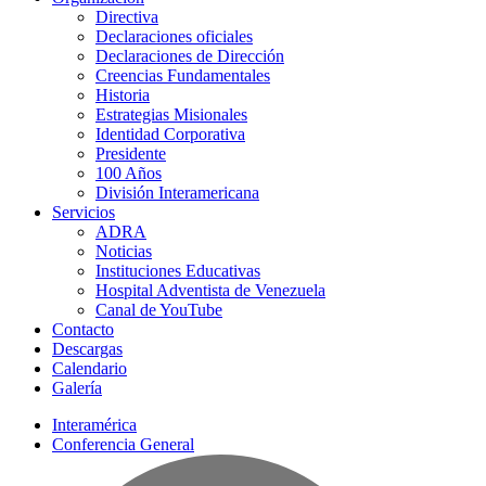
Directiva
Declaraciones oficiales
Declaraciones de Dirección
Creencias Fundamentales
Historia
Estrategias Misionales
Identidad Corporativa
Presidente
100 Años
División Interamericana
Servicios
ADRA
Noticias
Instituciones Educativas
Hospital Adventista de Venezuela
Canal de YouTube
Contacto
Descargas
Calendario
Galería
Interamérica
Conferencia General