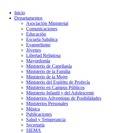
Inicio
Departamentos
Asociación Ministerial
Comunicaciones
Educación
Escuela Sabática
Evangelismo
Jóvenes
Libertad Religiosa
Mayordomía
Ministerio de Capellanía
Ministerio de la Familia
Ministerio de la Mujer
Ministerio del Espíritu de Profecía
Ministerio en Campus Públicos
Ministerio Infantil y del Adolescente
Ministerios Adventistas de Posibilidades
Ministerios Personales
Música
Publicaciones
Salud y Temperancia
Secretaría
SIEMA