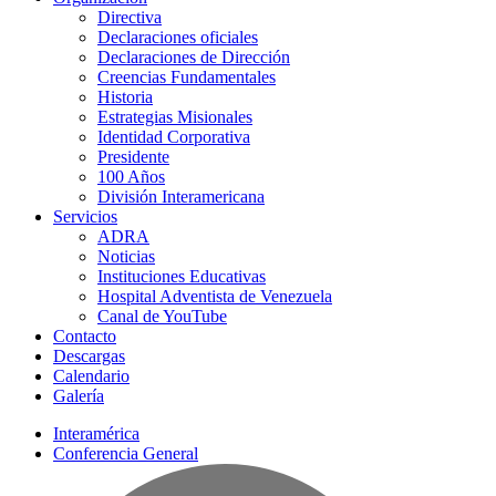
Directiva
Declaraciones oficiales
Declaraciones de Dirección
Creencias Fundamentales
Historia
Estrategias Misionales
Identidad Corporativa
Presidente
100 Años
División Interamericana
Servicios
ADRA
Noticias
Instituciones Educativas
Hospital Adventista de Venezuela
Canal de YouTube
Contacto
Descargas
Calendario
Galería
Interamérica
Conferencia General