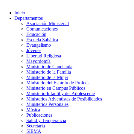
Inicio
Departamentos
Asociación Ministerial
Comunicaciones
Educación
Escuela Sabática
Evangelismo
Jóvenes
Libertad Religiosa
Mayordomía
Ministerio de Capellanía
Ministerio de la Familia
Ministerio de la Mujer
Ministerio del Espíritu de Profecía
Ministerio en Campus Públicos
Ministerio Infantil y del Adolescente
Ministerios Adventistas de Posibilidades
Ministerios Personales
Música
Publicaciones
Salud y Temperancia
Secretaría
SIEMA