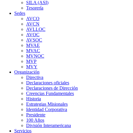
SILA (ASI)
Tesorería
Sedes
AVCO
AVCN
AVLLOC
AVOC
AVSOC
MVAE
MVAC
MVNOC
MVP
MVY
Organización
Directiva
Declaraciones oficiales
Declaraciones de Dirección
Creencias Fundamentales
Historia
Estrategias Misionales
Identidad Corporativa
Presidente
100 Años
División Interamericana
Servicios