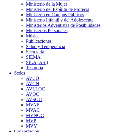
Ministerio de la Mujer
Ministerio del Espíritu de Profecía
Ministerio en Campus Públicos
Ministerio Infantil y del Adolescente
Ministerios Adventistas de Posibilidades
Ministerios Personales
Música
Publicaciones
Salud y Temperancia
Secretaría
SIEMA
SILA (ASI)
Tesorería
Sedes
AVCO
AVCN
AVLLOC
AVOC
AVSOC
MVAE
MVAC
MVNOC
MVP
MVY
Organización