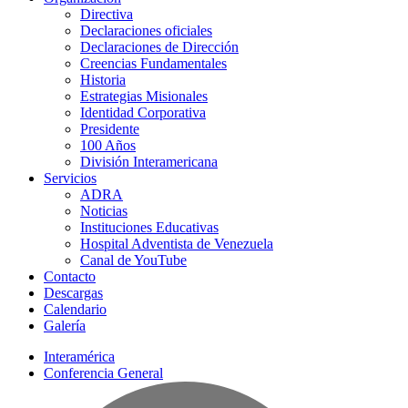
Directiva
Declaraciones oficiales
Declaraciones de Dirección
Creencias Fundamentales
Historia
Estrategias Misionales
Identidad Corporativa
Presidente
100 Años
División Interamericana
Servicios
ADRA
Noticias
Instituciones Educativas
Hospital Adventista de Venezuela
Canal de YouTube
Contacto
Descargas
Calendario
Galería
Interamérica
Conferencia General