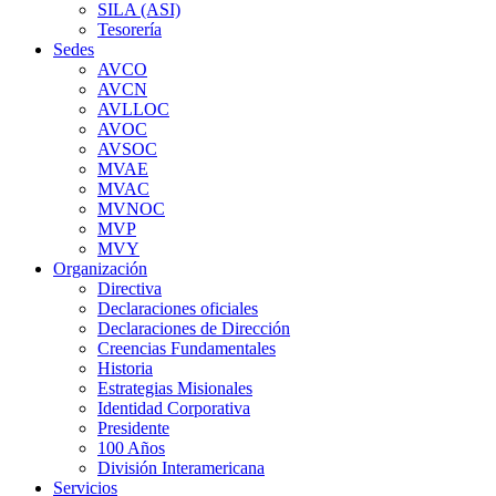
SILA (ASI)
Tesorería
Sedes
AVCO
AVCN
AVLLOC
AVOC
AVSOC
MVAE
MVAC
MVNOC
MVP
MVY
Organización
Directiva
Declaraciones oficiales
Declaraciones de Dirección
Creencias Fundamentales
Historia
Estrategias Misionales
Identidad Corporativa
Presidente
100 Años
División Interamericana
Servicios