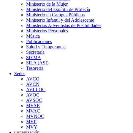
Ministerio de la Mujer
Ministerio del Espíritu de Profecía
Ministerio en Campus Públicos
Ministerio Infantil y del Adolescente
Ministerios Adventistas de Posibilidades
Ministerios Personales
Música
Publicaciones
Salud y Temperancia
Secretaría
SIEMA
SILA (ASI)
Tesorería
Sedes
AVCO
AVCN
AVLLOC
AVOC
AVSOC
MVAE
MVAC
MVNOC
MVP
MVY
Organización