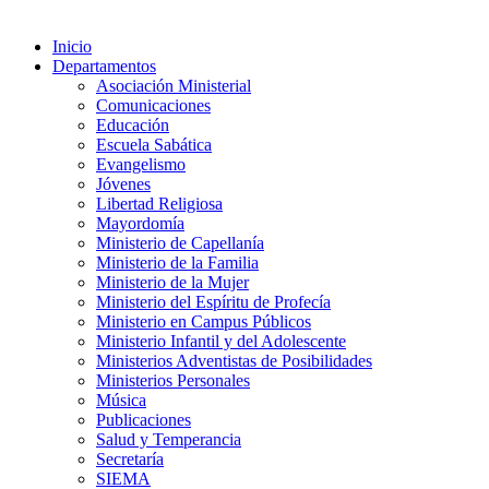
Inicio
Departamentos
Asociación Ministerial
Comunicaciones
Educación
Escuela Sabática
Evangelismo
Jóvenes
Libertad Religiosa
Mayordomía
Ministerio de Capellanía
Ministerio de la Familia
Ministerio de la Mujer
Ministerio del Espíritu de Profecía
Ministerio en Campus Públicos
Ministerio Infantil y del Adolescente
Ministerios Adventistas de Posibilidades
Ministerios Personales
Música
Publicaciones
Salud y Temperancia
Secretaría
SIEMA