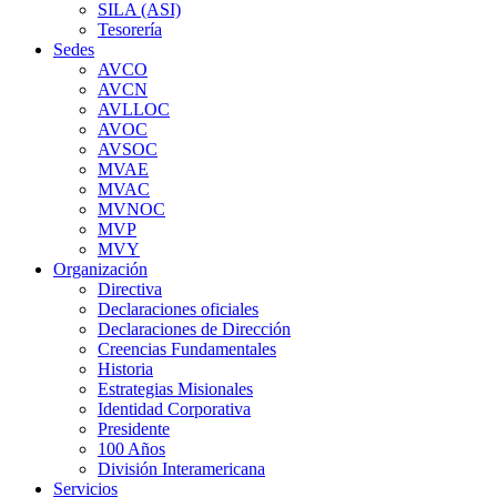
SILA (ASI)
Tesorería
Sedes
AVCO
AVCN
AVLLOC
AVOC
AVSOC
MVAE
MVAC
MVNOC
MVP
MVY
Organización
Directiva
Declaraciones oficiales
Declaraciones de Dirección
Creencias Fundamentales
Historia
Estrategias Misionales
Identidad Corporativa
Presidente
100 Años
División Interamericana
Servicios