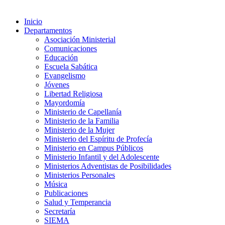
Inicio
Departamentos
Asociación Ministerial
Comunicaciones
Educación
Escuela Sabática
Evangelismo
Jóvenes
Libertad Religiosa
Mayordomía
Ministerio de Capellanía
Ministerio de la Familia
Ministerio de la Mujer
Ministerio del Espíritu de Profecía
Ministerio en Campus Públicos
Ministerio Infantil y del Adolescente
Ministerios Adventistas de Posibilidades
Ministerios Personales
Música
Publicaciones
Salud y Temperancia
Secretaría
SIEMA