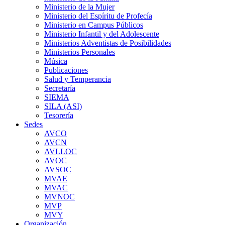
Ministerio de la Mujer
Ministerio del Espíritu de Profecía
Ministerio en Campus Públicos
Ministerio Infantil y del Adolescente
Ministerios Adventistas de Posibilidades
Ministerios Personales
Música
Publicaciones
Salud y Temperancia
Secretaría
SIEMA
SILA (ASI)
Tesorería
Sedes
AVCO
AVCN
AVLLOC
AVOC
AVSOC
MVAE
MVAC
MVNOC
MVP
MVY
Organización