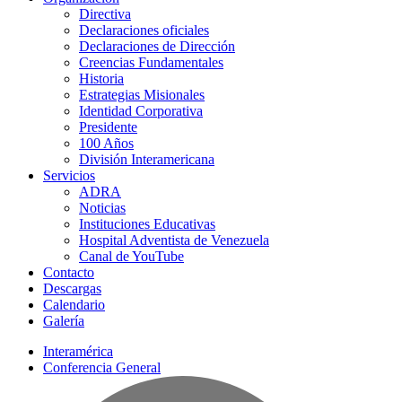
Directiva
Declaraciones oficiales
Declaraciones de Dirección
Creencias Fundamentales
Historia
Estrategias Misionales
Identidad Corporativa
Presidente
100 Años
División Interamericana
Servicios
ADRA
Noticias
Instituciones Educativas
Hospital Adventista de Venezuela
Canal de YouTube
Contacto
Descargas
Calendario
Galería
Interamérica
Conferencia General