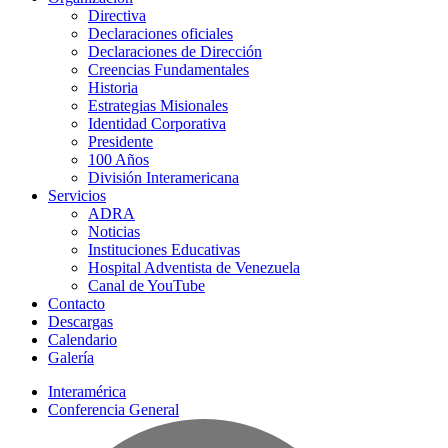
Directiva
Declaraciones oficiales
Declaraciones de Dirección
Creencias Fundamentales
Historia
Estrategias Misionales
Identidad Corporativa
Presidente
100 Años
División Interamericana
Servicios
ADRA
Noticias
Instituciones Educativas
Hospital Adventista de Venezuela
Canal de YouTube
Contacto
Descargas
Calendario
Galería
Interamérica
Conferencia General