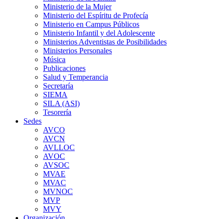
Ministerio de la Mujer
Ministerio del Espíritu de Profecía
Ministerio en Campus Públicos
Ministerio Infantil y del Adolescente
Ministerios Adventistas de Posibilidades
Ministerios Personales
Música
Publicaciones
Salud y Temperancia
Secretaría
SIEMA
SILA (ASI)
Tesorería
Sedes
AVCO
AVCN
AVLLOC
AVOC
AVSOC
MVAE
MVAC
MVNOC
MVP
MVY
Organización