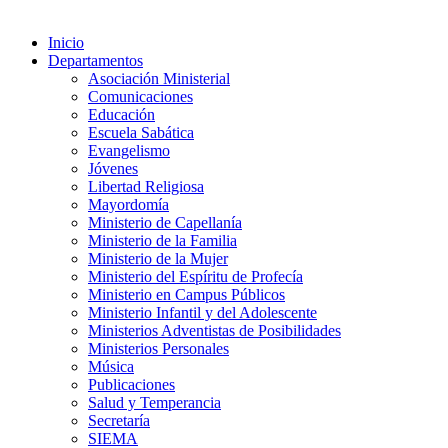
Inicio
Departamentos
Asociación Ministerial
Comunicaciones
Educación
Escuela Sabática
Evangelismo
Jóvenes
Libertad Religiosa
Mayordomía
Ministerio de Capellanía
Ministerio de la Familia
Ministerio de la Mujer
Ministerio del Espíritu de Profecía
Ministerio en Campus Públicos
Ministerio Infantil y del Adolescente
Ministerios Adventistas de Posibilidades
Ministerios Personales
Música
Publicaciones
Salud y Temperancia
Secretaría
SIEMA