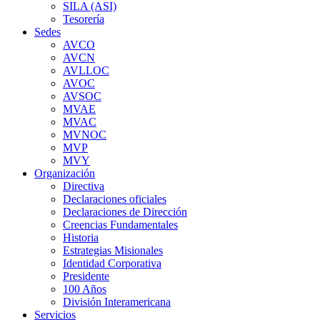
SILA (ASI)
Tesorería
Sedes
AVCO
AVCN
AVLLOC
AVOC
AVSOC
MVAE
MVAC
MVNOC
MVP
MVY
Organización
Directiva
Declaraciones oficiales
Declaraciones de Dirección
Creencias Fundamentales
Historia
Estrategias Misionales
Identidad Corporativa
Presidente
100 Años
División Interamericana
Servicios