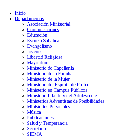
Inicio
Departamentos
Asociación Ministerial
Comunicaciones
Educación
Escuela Sabática
Evangelismo
Jóvenes
Libertad Religiosa
Mayordomía
Ministerio de Capellanía
Ministerio de la Familia
Ministerio de la Mujer
Ministerio del Espíritu de Profecía
Ministerio en Campus Públicos
Ministerio Infantil y del Adolescente
Ministerios Adventistas de Posibilidades
Ministerios Personales
Música
Publicaciones
Salud y Temperancia
Secretaría
SIEMA