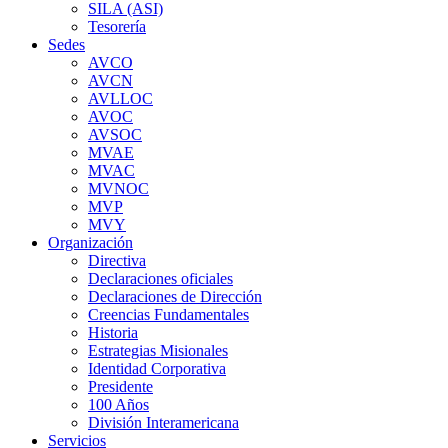
SILA (ASI)
Tesorería
Sedes
AVCO
AVCN
AVLLOC
AVOC
AVSOC
MVAE
MVAC
MVNOC
MVP
MVY
Organización
Directiva
Declaraciones oficiales
Declaraciones de Dirección
Creencias Fundamentales
Historia
Estrategias Misionales
Identidad Corporativa
Presidente
100 Años
División Interamericana
Servicios