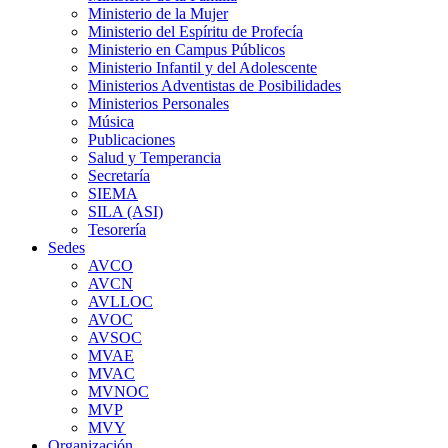
Ministerio de la Mujer
Ministerio del Espíritu de Profecía
Ministerio en Campus Públicos
Ministerio Infantil y del Adolescente
Ministerios Adventistas de Posibilidades
Ministerios Personales
Música
Publicaciones
Salud y Temperancia
Secretaría
SIEMA
SILA (ASI)
Tesorería
Sedes
AVCO
AVCN
AVLLOC
AVOC
AVSOC
MVAE
MVAC
MVNOC
MVP
MVY
Organización