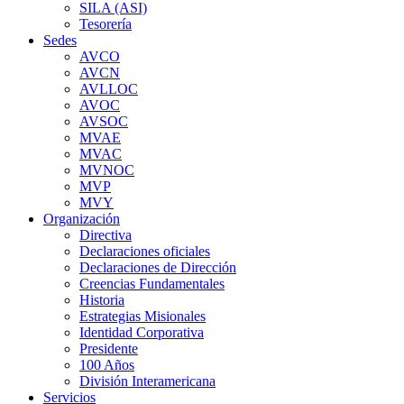
SILA (ASI)
Tesorería
Sedes
AVCO
AVCN
AVLLOC
AVOC
AVSOC
MVAE
MVAC
MVNOC
MVP
MVY
Organización
Directiva
Declaraciones oficiales
Declaraciones de Dirección
Creencias Fundamentales
Historia
Estrategias Misionales
Identidad Corporativa
Presidente
100 Años
División Interamericana
Servicios