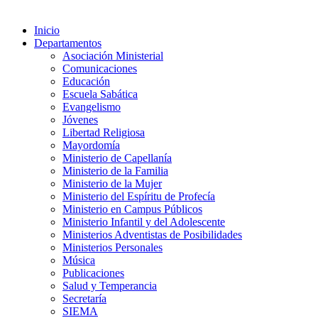
Inicio
Departamentos
Asociación Ministerial
Comunicaciones
Educación
Escuela Sabática
Evangelismo
Jóvenes
Libertad Religiosa
Mayordomía
Ministerio de Capellanía
Ministerio de la Familia
Ministerio de la Mujer
Ministerio del Espíritu de Profecía
Ministerio en Campus Públicos
Ministerio Infantil y del Adolescente
Ministerios Adventistas de Posibilidades
Ministerios Personales
Música
Publicaciones
Salud y Temperancia
Secretaría
SIEMA