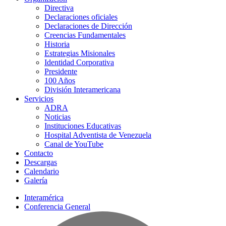
Directiva
Declaraciones oficiales
Declaraciones de Dirección
Creencias Fundamentales
Historia
Estrategias Misionales
Identidad Corporativa
Presidente
100 Años
División Interamericana
Servicios
ADRA
Noticias
Instituciones Educativas
Hospital Adventista de Venezuela
Canal de YouTube
Contacto
Descargas
Calendario
Galería
Interamérica
Conferencia General