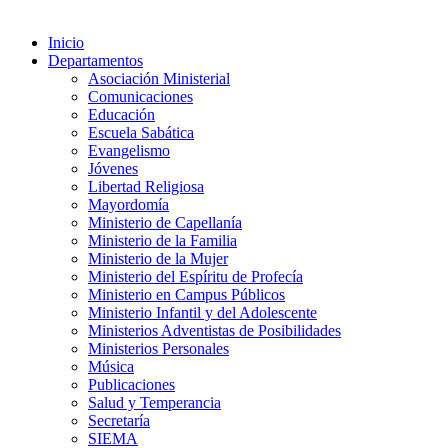
Inicio
Departamentos
Asociación Ministerial
Comunicaciones
Educación
Escuela Sabática
Evangelismo
Jóvenes
Libertad Religiosa
Mayordomía
Ministerio de Capellanía
Ministerio de la Familia
Ministerio de la Mujer
Ministerio del Espíritu de Profecía
Ministerio en Campus Públicos
Ministerio Infantil y del Adolescente
Ministerios Adventistas de Posibilidades
Ministerios Personales
Música
Publicaciones
Salud y Temperancia
Secretaría
SIEMA