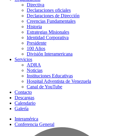
Directiva
Declaraciones oficiales
Declaraciones de Dirección
Creencias Fundamentales
Historia
Estrategias Misionales
Identidad Corporativa
Presidente
100 Años
División Interamericana
Servicios
ADRA
Noticias
Instituciones Educativas
Hospital Adventista de Venezuela
Canal de YouTube
Contacto
Descargas
Calendario
Galería
Interamérica
Conferencia General