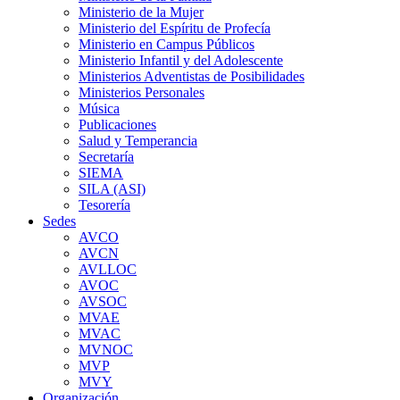
Ministerio de la Mujer
Ministerio del Espíritu de Profecía
Ministerio en Campus Públicos
Ministerio Infantil y del Adolescente
Ministerios Adventistas de Posibilidades
Ministerios Personales
Música
Publicaciones
Salud y Temperancia
Secretaría
SIEMA
SILA (ASI)
Tesorería
Sedes
AVCO
AVCN
AVLLOC
AVOC
AVSOC
MVAE
MVAC
MVNOC
MVP
MVY
Organización