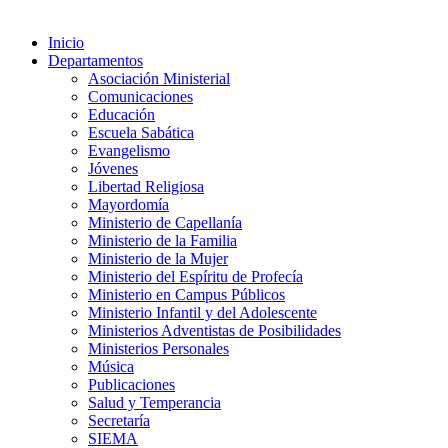
Inicio
Departamentos
Asociación Ministerial
Comunicaciones
Educación
Escuela Sabática
Evangelismo
Jóvenes
Libertad Religiosa
Mayordomía
Ministerio de Capellanía
Ministerio de la Familia
Ministerio de la Mujer
Ministerio del Espíritu de Profecía
Ministerio en Campus Públicos
Ministerio Infantil y del Adolescente
Ministerios Adventistas de Posibilidades
Ministerios Personales
Música
Publicaciones
Salud y Temperancia
Secretaría
SIEMA