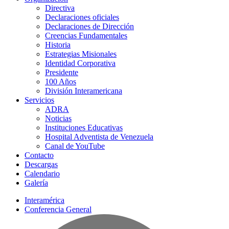
Directiva
Declaraciones oficiales
Declaraciones de Dirección
Creencias Fundamentales
Historia
Estrategias Misionales
Identidad Corporativa
Presidente
100 Años
División Interamericana
Servicios
ADRA
Noticias
Instituciones Educativas
Hospital Adventista de Venezuela
Canal de YouTube
Contacto
Descargas
Calendario
Galería
Interamérica
Conferencia General