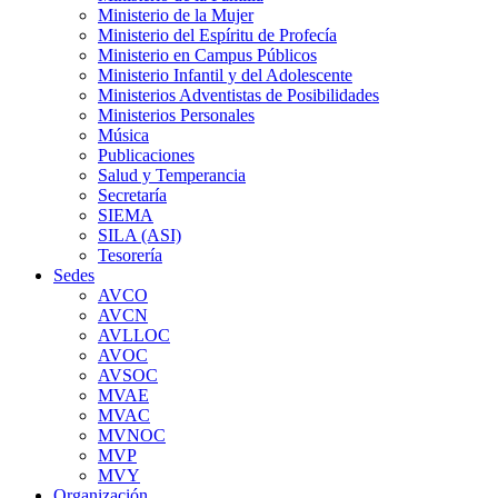
Ministerio de la Mujer
Ministerio del Espíritu de Profecía
Ministerio en Campus Públicos
Ministerio Infantil y del Adolescente
Ministerios Adventistas de Posibilidades
Ministerios Personales
Música
Publicaciones
Salud y Temperancia
Secretaría
SIEMA
SILA (ASI)
Tesorería
Sedes
AVCO
AVCN
AVLLOC
AVOC
AVSOC
MVAE
MVAC
MVNOC
MVP
MVY
Organización