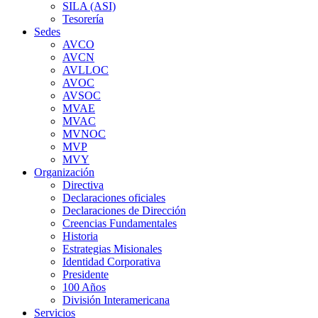
SILA (ASI)
Tesorería
Sedes
AVCO
AVCN
AVLLOC
AVOC
AVSOC
MVAE
MVAC
MVNOC
MVP
MVY
Organización
Directiva
Declaraciones oficiales
Declaraciones de Dirección
Creencias Fundamentales
Historia
Estrategias Misionales
Identidad Corporativa
Presidente
100 Años
División Interamericana
Servicios