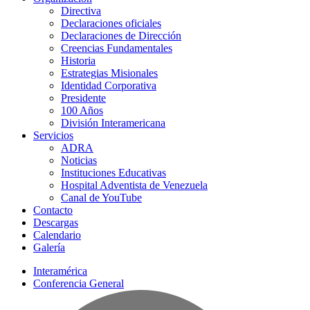
Directiva
Declaraciones oficiales
Declaraciones de Dirección
Creencias Fundamentales
Historia
Estrategias Misionales
Identidad Corporativa
Presidente
100 Años
División Interamericana
Servicios
ADRA
Noticias
Instituciones Educativas
Hospital Adventista de Venezuela
Canal de YouTube
Contacto
Descargas
Calendario
Galería
Interamérica
Conferencia General