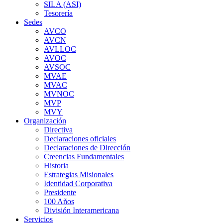
SILA (ASI)
Tesorería
Sedes
AVCO
AVCN
AVLLOC
AVOC
AVSOC
MVAE
MVAC
MVNOC
MVP
MVY
Organización
Directiva
Declaraciones oficiales
Declaraciones de Dirección
Creencias Fundamentales
Historia
Estrategias Misionales
Identidad Corporativa
Presidente
100 Años
División Interamericana
Servicios