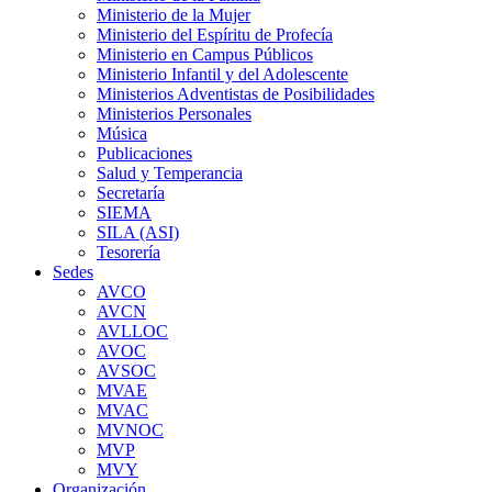
Ministerio de la Mujer
Ministerio del Espíritu de Profecía
Ministerio en Campus Públicos
Ministerio Infantil y del Adolescente
Ministerios Adventistas de Posibilidades
Ministerios Personales
Música
Publicaciones
Salud y Temperancia
Secretaría
SIEMA
SILA (ASI)
Tesorería
Sedes
AVCO
AVCN
AVLLOC
AVOC
AVSOC
MVAE
MVAC
MVNOC
MVP
MVY
Organización