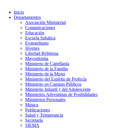
Inicio
Departamentos
Asociación Ministerial
Comunicaciones
Educación
Escuela Sabática
Evangelismo
Jóvenes
Libertad Religiosa
Mayordomía
Ministerio de Capellanía
Ministerio de la Familia
Ministerio de la Mujer
Ministerio del Espíritu de Profecía
Ministerio en Campus Públicos
Ministerio Infantil y del Adolescente
Ministerios Adventistas de Posibilidades
Ministerios Personales
Música
Publicaciones
Salud y Temperancia
Secretaría
SIEMA