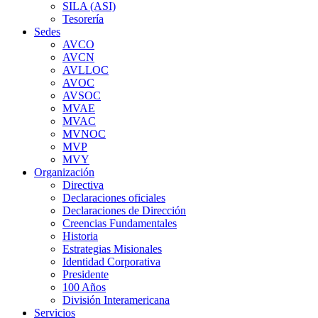
SILA (ASI)
Tesorería
Sedes
AVCO
AVCN
AVLLOC
AVOC
AVSOC
MVAE
MVAC
MVNOC
MVP
MVY
Organización
Directiva
Declaraciones oficiales
Declaraciones de Dirección
Creencias Fundamentales
Historia
Estrategias Misionales
Identidad Corporativa
Presidente
100 Años
División Interamericana
Servicios