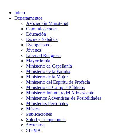
Inicio
Departamentos
Asociación Ministerial
Comunicaciones
Educación
Escuela Sabática
Evangelismo
Jóvenes
Libertad Religiosa
Mayordomía
Ministerio de Capellanía
Ministerio de la Familia
Ministerio de la Mujer
Ministerio del Espíritu de Profecía
Ministerio en Campus Públicos
Ministerio Infantil y del Adolescente
Ministerios Adventistas de Posibilidades
Ministerios Personales
Música
Publicaciones
Salud y Temperancia
Secretaría
SIEMA