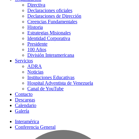
Directiva
Declaraciones oficiales
Declaraciones de Dirección
Creencias Fundamentales
Historia
Estrategias Misionales
Identidad Corporativa
Presidente
100 Años
División Interamericana
Servicios
ADRA
Noticias
Instituciones Educativas
Hospital Adventista de Venezuela
Canal de YouTube
Contacto
Descargas
Calendario
Galería
Interamérica
Conferencia General