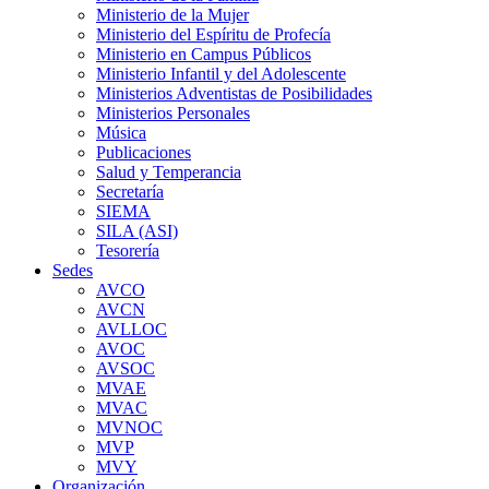
Ministerio de la Mujer
Ministerio del Espíritu de Profecía
Ministerio en Campus Públicos
Ministerio Infantil y del Adolescente
Ministerios Adventistas de Posibilidades
Ministerios Personales
Música
Publicaciones
Salud y Temperancia
Secretaría
SIEMA
SILA (ASI)
Tesorería
Sedes
AVCO
AVCN
AVLLOC
AVOC
AVSOC
MVAE
MVAC
MVNOC
MVP
MVY
Organización