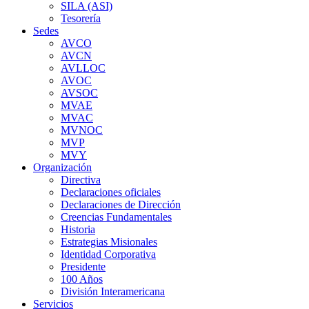
SILA (ASI)
Tesorería
Sedes
AVCO
AVCN
AVLLOC
AVOC
AVSOC
MVAE
MVAC
MVNOC
MVP
MVY
Organización
Directiva
Declaraciones oficiales
Declaraciones de Dirección
Creencias Fundamentales
Historia
Estrategias Misionales
Identidad Corporativa
Presidente
100 Años
División Interamericana
Servicios