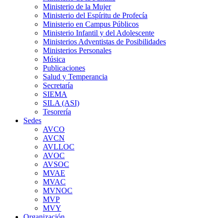
Ministerio de la Mujer
Ministerio del Espíritu de Profecía
Ministerio en Campus Públicos
Ministerio Infantil y del Adolescente
Ministerios Adventistas de Posibilidades
Ministerios Personales
Música
Publicaciones
Salud y Temperancia
Secretaría
SIEMA
SILA (ASI)
Tesorería
Sedes
AVCO
AVCN
AVLLOC
AVOC
AVSOC
MVAE
MVAC
MVNOC
MVP
MVY
Organización