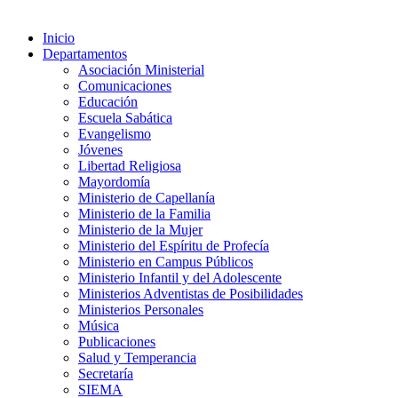
Inicio
Departamentos
Asociación Ministerial
Comunicaciones
Educación
Escuela Sabática
Evangelismo
Jóvenes
Libertad Religiosa
Mayordomía
Ministerio de Capellanía
Ministerio de la Familia
Ministerio de la Mujer
Ministerio del Espíritu de Profecía
Ministerio en Campus Públicos
Ministerio Infantil y del Adolescente
Ministerios Adventistas de Posibilidades
Ministerios Personales
Música
Publicaciones
Salud y Temperancia
Secretaría
SIEMA