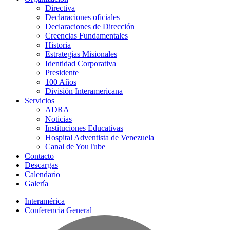
Directiva
Declaraciones oficiales
Declaraciones de Dirección
Creencias Fundamentales
Historia
Estrategias Misionales
Identidad Corporativa
Presidente
100 Años
División Interamericana
Servicios
ADRA
Noticias
Instituciones Educativas
Hospital Adventista de Venezuela
Canal de YouTube
Contacto
Descargas
Calendario
Galería
Interamérica
Conferencia General