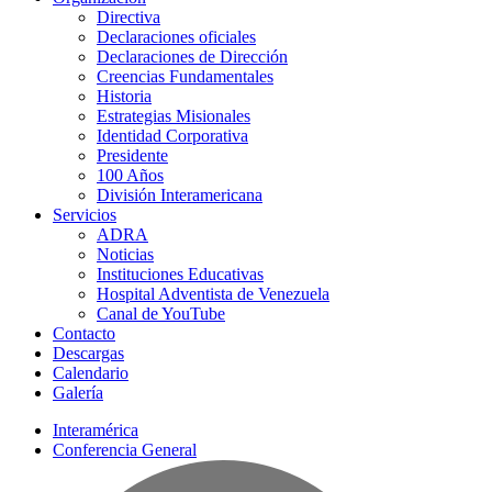
Directiva
Declaraciones oficiales
Declaraciones de Dirección
Creencias Fundamentales
Historia
Estrategias Misionales
Identidad Corporativa
Presidente
100 Años
División Interamericana
Servicios
ADRA
Noticias
Instituciones Educativas
Hospital Adventista de Venezuela
Canal de YouTube
Contacto
Descargas
Calendario
Galería
Interamérica
Conferencia General