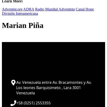
Learn More:
Adventist.org
ADRA
Radio Mundial Adventista
Canal Hope
División Interamericana
Marian Piña
Av. Venezuela entre Av. Bracamontes y Av.
Los leones Barquisimeto , Lara 3001
Venezuela
+58 (0251) 2553355