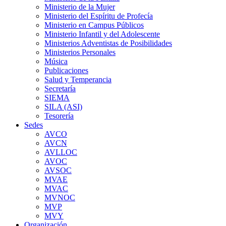
Ministerio de la Mujer
Ministerio del Espíritu de Profecía
Ministerio en Campus Públicos
Ministerio Infantil y del Adolescente
Ministerios Adventistas de Posibilidades
Ministerios Personales
Música
Publicaciones
Salud y Temperancia
Secretaría
SIEMA
SILA (ASI)
Tesorería
Sedes
AVCO
AVCN
AVLLOC
AVOC
AVSOC
MVAE
MVAC
MVNOC
MVP
MVY
Organización