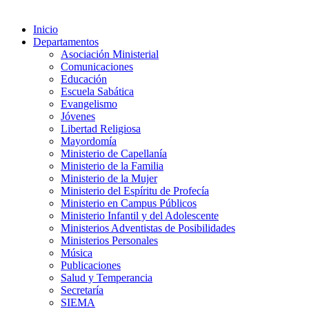
Inicio
Departamentos
Asociación Ministerial
Comunicaciones
Educación
Escuela Sabática
Evangelismo
Jóvenes
Libertad Religiosa
Mayordomía
Ministerio de Capellanía
Ministerio de la Familia
Ministerio de la Mujer
Ministerio del Espíritu de Profecía
Ministerio en Campus Públicos
Ministerio Infantil y del Adolescente
Ministerios Adventistas de Posibilidades
Ministerios Personales
Música
Publicaciones
Salud y Temperancia
Secretaría
SIEMA