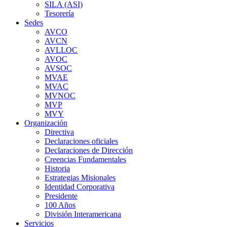
SILA (ASI)
Tesorería
Sedes
AVCO
AVCN
AVLLOC
AVOC
AVSOC
MVAE
MVAC
MVNOC
MVP
MVY
Organización
Directiva
Declaraciones oficiales
Declaraciones de Dirección
Creencias Fundamentales
Historia
Estrategias Misionales
Identidad Corporativa
Presidente
100 Años
División Interamericana
Servicios