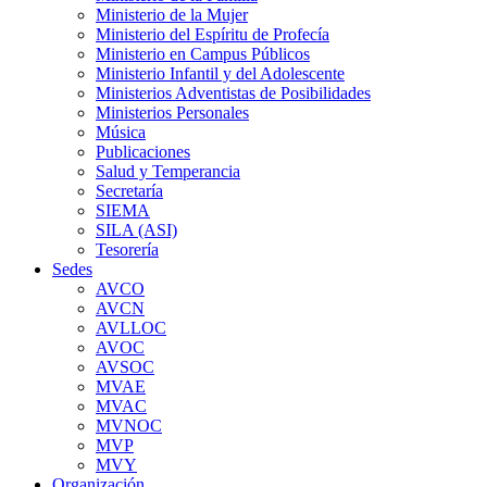
Ministerio de la Mujer
Ministerio del Espíritu de Profecía
Ministerio en Campus Públicos
Ministerio Infantil y del Adolescente
Ministerios Adventistas de Posibilidades
Ministerios Personales
Música
Publicaciones
Salud y Temperancia
Secretaría
SIEMA
SILA (ASI)
Tesorería
Sedes
AVCO
AVCN
AVLLOC
AVOC
AVSOC
MVAE
MVAC
MVNOC
MVP
MVY
Organización