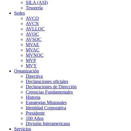
SILA (ASI)
Tesorería
Sedes
AVCO
AVCN
AVLLOC
AVOC
AVSOC
MVAE
MVAC
MVNOC
MVP
MVY
Organización
Directiva
Declaraciones oficiales
Declaraciones de Dirección
Creencias Fundamentales
Historia
Estrategias Misionales
Identidad Corporativa
Presidente
100 Años
División Interamericana
Servicios