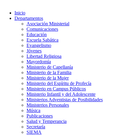
Inicio
Departamentos
Asociación Ministerial
Comunicaciones
Educación
Escuela Sabática
Evangelismo
Jóvenes
Libertad Religiosa
Mayordomía
Ministerio de Capellanía
Ministerio de la Familia
Ministerio de la Mujer
Ministerio del Espíritu de Profecía
Ministerio en Campus Públicos
Ministerio Infantil y del Adolescente
Ministerios Adventistas de Posibilidades
Ministerios Personales
Música
Publicaciones
Salud y Temperancia
Secretaría
SIEMA