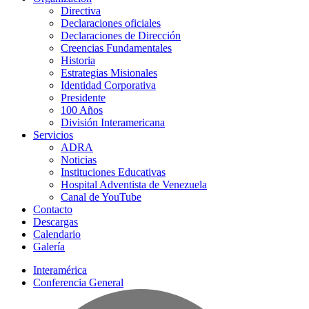
Directiva
Declaraciones oficiales
Declaraciones de Dirección
Creencias Fundamentales
Historia
Estrategias Misionales
Identidad Corporativa
Presidente
100 Años
División Interamericana
Servicios
ADRA
Noticias
Instituciones Educativas
Hospital Adventista de Venezuela
Canal de YouTube
Contacto
Descargas
Calendario
Galería
Interamérica
Conferencia General