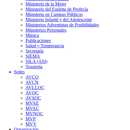
Ministerio de la Mujer
Ministerio del Espíritu de Profecía
Ministerio en Campus Públicos
Ministerio Infantil y del Adolescente
Ministerios Adventistas de Posibilidades
Ministerios Personales
Música
Publicaciones
Salud y Temperancia
Secretaría
SIEMA
SILA (ASI)
Tesorería
Sedes
AVCO
AVCN
AVLLOC
AVOC
AVSOC
MVAE
MVAC
MVNOC
MVP
MVY
Organización