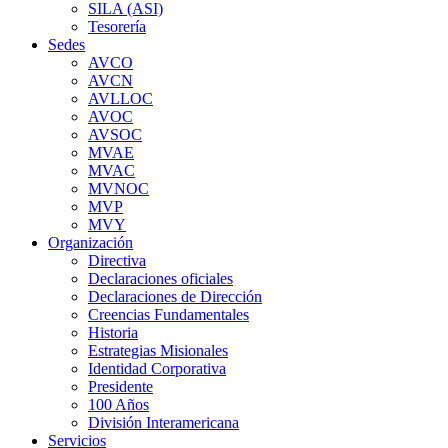
SILA (ASI)
Tesorería
Sedes
AVCO
AVCN
AVLLOC
AVOC
AVSOC
MVAE
MVAC
MVNOC
MVP
MVY
Organización
Directiva
Declaraciones oficiales
Declaraciones de Dirección
Creencias Fundamentales
Historia
Estrategias Misionales
Identidad Corporativa
Presidente
100 Años
División Interamericana
Servicios