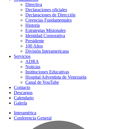
Directiva
Declaraciones oficiales
Declaraciones de Dirección
Creencias Fundamentales
Historia
Estrategias Misionales
Identidad Corporativa
Presidente
100 Años
División Interamericana
Servicios
ADRA
Noticias
Instituciones Educativas
Hospital Adventista de Venezuela
Canal de YouTube
Contacto
Descargas
Calendario
Galería
Interamérica
Conferencia General