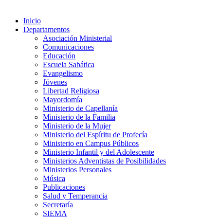
Inicio
Departamentos
Asociación Ministerial
Comunicaciones
Educación
Escuela Sabática
Evangelismo
Jóvenes
Libertad Religiosa
Mayordomía
Ministerio de Capellanía
Ministerio de la Familia
Ministerio de la Mujer
Ministerio del Espíritu de Profecía
Ministerio en Campus Públicos
Ministerio Infantil y del Adolescente
Ministerios Adventistas de Posibilidades
Ministerios Personales
Música
Publicaciones
Salud y Temperancia
Secretaría
SIEMA