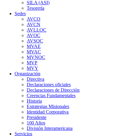
SILA (ASI)
Tesorería
Sedes
AVCO
AVCN
AVLLOC
AVOC
AVSOC
MVAE
MVAC
MVNOC
MVP
MVY
Organización
Directiva
Declaraciones oficiales
Declaraciones de Dirección
Creencias Fundamentales
Historia
Estrategias Misionales
Identidad Corporativa
Presidente
100 Años
División Interamericana
Servicios