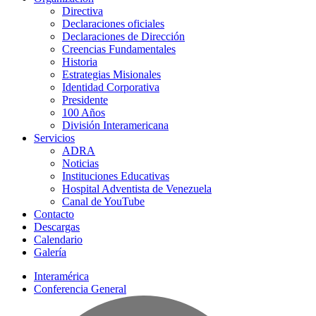
Directiva
Declaraciones oficiales
Declaraciones de Dirección
Creencias Fundamentales
Historia
Estrategias Misionales
Identidad Corporativa
Presidente
100 Años
División Interamericana
Servicios
ADRA
Noticias
Instituciones Educativas
Hospital Adventista de Venezuela
Canal de YouTube
Contacto
Descargas
Calendario
Galería
Interamérica
Conferencia General