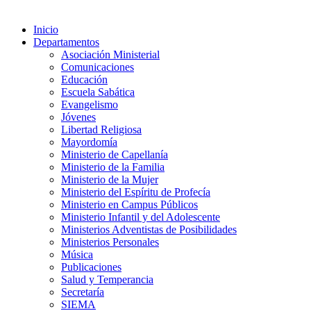
Inicio
Departamentos
Asociación Ministerial
Comunicaciones
Educación
Escuela Sabática
Evangelismo
Jóvenes
Libertad Religiosa
Mayordomía
Ministerio de Capellanía
Ministerio de la Familia
Ministerio de la Mujer
Ministerio del Espíritu de Profecía
Ministerio en Campus Públicos
Ministerio Infantil y del Adolescente
Ministerios Adventistas de Posibilidades
Ministerios Personales
Música
Publicaciones
Salud y Temperancia
Secretaría
SIEMA