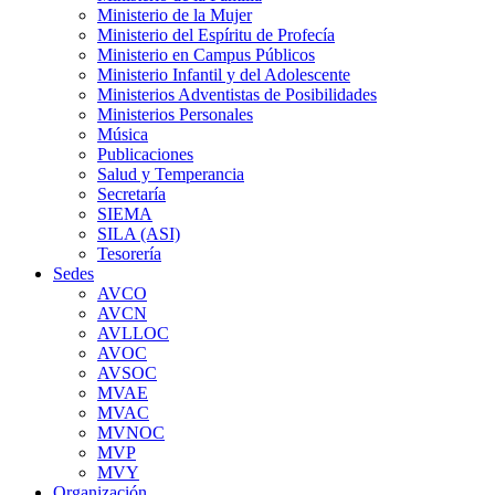
Ministerio de la Mujer
Ministerio del Espíritu de Profecía
Ministerio en Campus Públicos
Ministerio Infantil y del Adolescente
Ministerios Adventistas de Posibilidades
Ministerios Personales
Música
Publicaciones
Salud y Temperancia
Secretaría
SIEMA
SILA (ASI)
Tesorería
Sedes
AVCO
AVCN
AVLLOC
AVOC
AVSOC
MVAE
MVAC
MVNOC
MVP
MVY
Organización