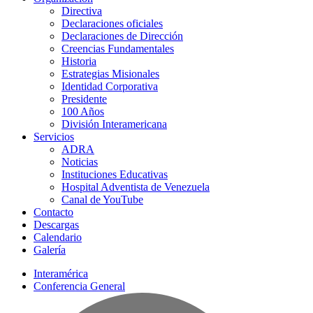
Directiva
Declaraciones oficiales
Declaraciones de Dirección
Creencias Fundamentales
Historia
Estrategias Misionales
Identidad Corporativa
Presidente
100 Años
División Interamericana
Servicios
ADRA
Noticias
Instituciones Educativas
Hospital Adventista de Venezuela
Canal de YouTube
Contacto
Descargas
Calendario
Galería
Interamérica
Conferencia General