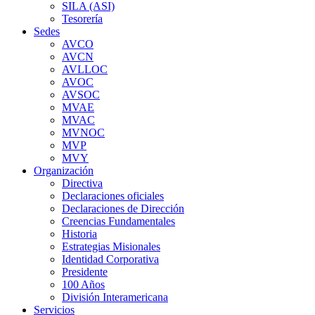
SILA (ASI)
Tesorería
Sedes
AVCO
AVCN
AVLLOC
AVOC
AVSOC
MVAE
MVAC
MVNOC
MVP
MVY
Organización
Directiva
Declaraciones oficiales
Declaraciones de Dirección
Creencias Fundamentales
Historia
Estrategias Misionales
Identidad Corporativa
Presidente
100 Años
División Interamericana
Servicios