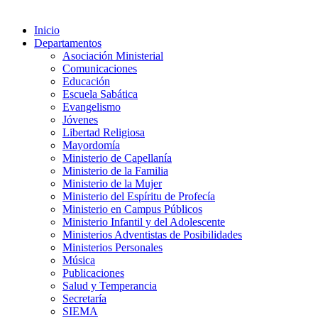
Inicio
Departamentos
Asociación Ministerial
Comunicaciones
Educación
Escuela Sabática
Evangelismo
Jóvenes
Libertad Religiosa
Mayordomía
Ministerio de Capellanía
Ministerio de la Familia
Ministerio de la Mujer
Ministerio del Espíritu de Profecía
Ministerio en Campus Públicos
Ministerio Infantil y del Adolescente
Ministerios Adventistas de Posibilidades
Ministerios Personales
Música
Publicaciones
Salud y Temperancia
Secretaría
SIEMA