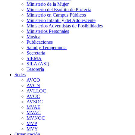
Ministerio de la Mujer
Ministerio del Espíritu de Profecía
Ministerio en Campus Públicos
Ministerio Infantil y del Adolescente
Ministerios Adventistas de Posibilidades
Ministerios Personales
Música
Publicaciones
Salud y Temperancia
Secretaría
SIEMA
SILA (ASI)
Tesorería
Sedes
AVCO
AVCN
AVLLOC
AVOC
AVSOC
MVAE
MVAC
MVNOC
MVP
MVY
Organización