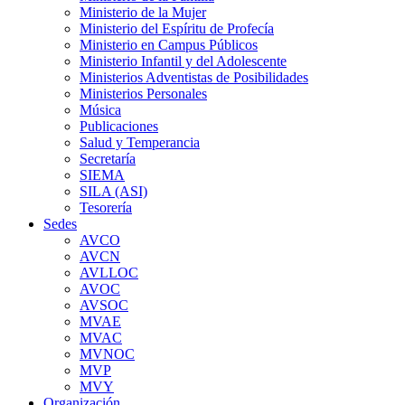
Ministerio de la Mujer
Ministerio del Espíritu de Profecía
Ministerio en Campus Públicos
Ministerio Infantil y del Adolescente
Ministerios Adventistas de Posibilidades
Ministerios Personales
Música
Publicaciones
Salud y Temperancia
Secretaría
SIEMA
SILA (ASI)
Tesorería
Sedes
AVCO
AVCN
AVLLOC
AVOC
AVSOC
MVAE
MVAC
MVNOC
MVP
MVY
Organización