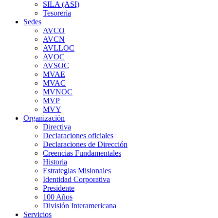
SILA (ASI)
Tesorería
Sedes
AVCO
AVCN
AVLLOC
AVOC
AVSOC
MVAE
MVAC
MVNOC
MVP
MVY
Organización
Directiva
Declaraciones oficiales
Declaraciones de Dirección
Creencias Fundamentales
Historia
Estrategias Misionales
Identidad Corporativa
Presidente
100 Años
División Interamericana
Servicios