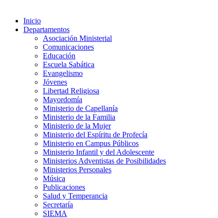
Inicio
Departamentos
Asociación Ministerial
Comunicaciones
Educación
Escuela Sabática
Evangelismo
Jóvenes
Libertad Religiosa
Mayordomía
Ministerio de Capellanía
Ministerio de la Familia
Ministerio de la Mujer
Ministerio del Espíritu de Profecía
Ministerio en Campus Públicos
Ministerio Infantil y del Adolescente
Ministerios Adventistas de Posibilidades
Ministerios Personales
Música
Publicaciones
Salud y Temperancia
Secretaría
SIEMA