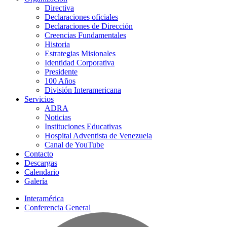
Directiva
Declaraciones oficiales
Declaraciones de Dirección
Creencias Fundamentales
Historia
Estrategias Misionales
Identidad Corporativa
Presidente
100 Años
División Interamericana
Servicios
ADRA
Noticias
Instituciones Educativas
Hospital Adventista de Venezuela
Canal de YouTube
Contacto
Descargas
Calendario
Galería
Interamérica
Conferencia General