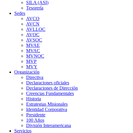
SILA (ASI)
Tesorería
Sedes
AVCO
AVCN
AVLLOC
AVOC
AVSOC
MVAE
MVAC
MVNOC
MVP
MVY
Organización
Directiva
Declaraciones oficiales
Declaraciones de Dirección
Creencias Fundamentales
Historia
Estrategias Misionales
Identidad Corporativa
Presidente
100 Años
División Interamericana
Servicios