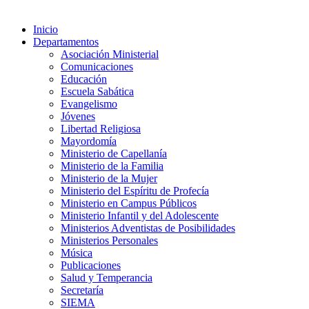
Inicio
Departamentos
Asociación Ministerial
Comunicaciones
Educación
Escuela Sabática
Evangelismo
Jóvenes
Libertad Religiosa
Mayordomía
Ministerio de Capellanía
Ministerio de la Familia
Ministerio de la Mujer
Ministerio del Espíritu de Profecía
Ministerio en Campus Públicos
Ministerio Infantil y del Adolescente
Ministerios Adventistas de Posibilidades
Ministerios Personales
Música
Publicaciones
Salud y Temperancia
Secretaría
SIEMA