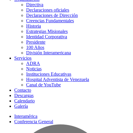
Directiva
Declaraciones oficiales
Declaraciones de Dirección
Creencias Fundamentales
Historia
Estrategias Misionales
Identidad Corporativa
Presidente
100 Años
División Interamericana
Servicios
ADRA
Noticias
Instituciones Educativas
Hospital Adventista de Venezuela
Canal de YouTube
Contacto
Descargas
Calendario
Galería
Interamérica
Conferencia General