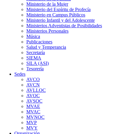
Ministerio de la Mujer
Ministerio del Espíritu de Profecía
Ministerio en Campus Públicos
Ministerio Infantil y del Adolescente
Ministerios Adventistas de Posibilidades
Ministerios Personales
Música
Publicaciones
Salud y Temperancia
Secretaría
SIEMA
SILA (ASI)
Tesorería
Sedes
AVCO
AVCN
AVLLOC
AVOC
AVSOC
MVAE
MVAC
MVNOC
MVP
MVY
Organización