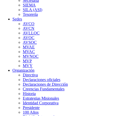
Secretaría
SIEMA
SILA (ASI)
Tesorería
Sedes
AVCO
AVCN
AVLLOC
AVOC
AVSOC
MVAE
MVAC
MVNOC
MVP
MVY
Organización
Directiva
Declaraciones oficiales
Declaraciones de Dirección
Creencias Fundamentales
Historia
Estrategias Misionales
Identidad Corporativa
Presidente
100 Años