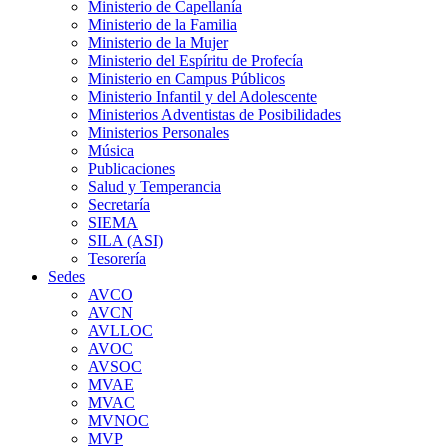
Ministerio de Capellanía
Ministerio de la Familia
Ministerio de la Mujer
Ministerio del Espíritu de Profecía
Ministerio en Campus Públicos
Ministerio Infantil y del Adolescente
Ministerios Adventistas de Posibilidades
Ministerios Personales
Música
Publicaciones
Salud y Temperancia
Secretaría
SIEMA
SILA (ASI)
Tesorería
Sedes
AVCO
AVCN
AVLLOC
AVOC
AVSOC
MVAE
MVAC
MVNOC
MVP