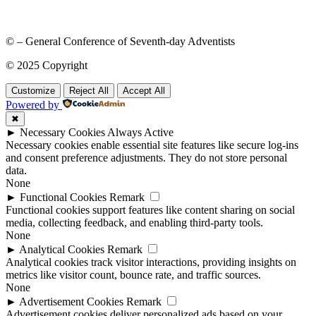
© – General Conference of Seventh-day Adventists
© 2025 Copyright
Customize
Reject All
Accept All
Powered by
✖
►
Necessary Cookies
Always Active
Necessary cookies enable essential site features like secure log-ins
and consent preference adjustments. They do not store personal
data.
None
►
Functional Cookies
Remark
Functional cookies support features like content sharing on social
media, collecting feedback, and enabling third-party tools.
None
►
Analytical Cookies
Remark
Analytical cookies track visitor interactions, providing insights on
metrics like visitor count, bounce rate, and traffic sources.
None
►
Advertisement Cookies
Remark
Advertisement cookies deliver personalized ads based on your