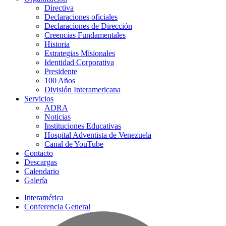
Directiva
Declaraciones oficiales
Declaraciones de Dirección
Creencias Fundamentales
Historia
Estrategias Misionales
Identidad Corporativa
Presidente
100 Años
División Interamericana
Servicios
ADRA
Noticias
Instituciones Educativas
Hospital Adventista de Venezuela
Canal de YouTube
Contacto
Descargas
Calendario
Galería
Interamérica
Conferencia General