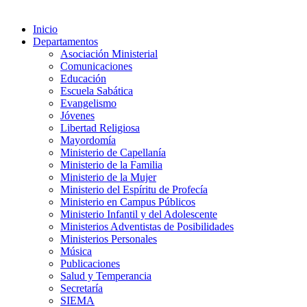
Inicio
Departamentos
Asociación Ministerial
Comunicaciones
Educación
Escuela Sabática
Evangelismo
Jóvenes
Libertad Religiosa
Mayordomía
Ministerio de Capellanía
Ministerio de la Familia
Ministerio de la Mujer
Ministerio del Espíritu de Profecía
Ministerio en Campus Públicos
Ministerio Infantil y del Adolescente
Ministerios Adventistas de Posibilidades
Ministerios Personales
Música
Publicaciones
Salud y Temperancia
Secretaría
SIEMA