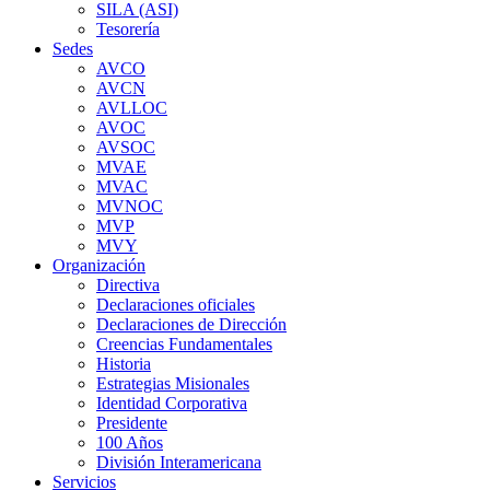
SILA (ASI)
Tesorería
Sedes
AVCO
AVCN
AVLLOC
AVOC
AVSOC
MVAE
MVAC
MVNOC
MVP
MVY
Organización
Directiva
Declaraciones oficiales
Declaraciones de Dirección
Creencias Fundamentales
Historia
Estrategias Misionales
Identidad Corporativa
Presidente
100 Años
División Interamericana
Servicios