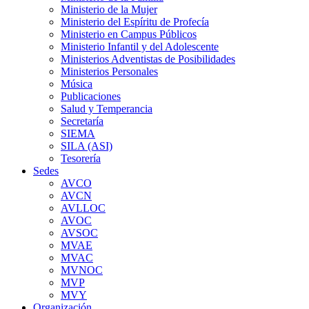
Ministerio de la Mujer
Ministerio del Espíritu de Profecía
Ministerio en Campus Públicos
Ministerio Infantil y del Adolescente
Ministerios Adventistas de Posibilidades
Ministerios Personales
Música
Publicaciones
Salud y Temperancia
Secretaría
SIEMA
SILA (ASI)
Tesorería
Sedes
AVCO
AVCN
AVLLOC
AVOC
AVSOC
MVAE
MVAC
MVNOC
MVP
MVY
Organización