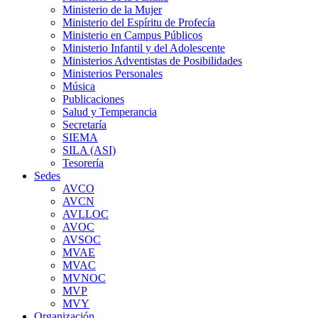
Ministerio de la Mujer
Ministerio del Espíritu de Profecía
Ministerio en Campus Públicos
Ministerio Infantil y del Adolescente
Ministerios Adventistas de Posibilidades
Ministerios Personales
Música
Publicaciones
Salud y Temperancia
Secretaría
SIEMA
SILA (ASI)
Tesorería
Sedes
AVCO
AVCN
AVLLOC
AVOC
AVSOC
MVAE
MVAC
MVNOC
MVP
MVY
Organización