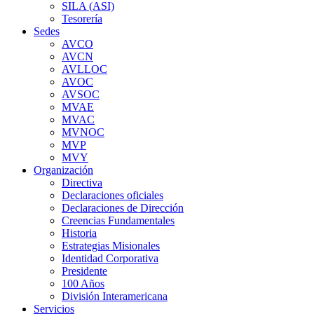
SILA (ASI)
Tesorería
Sedes
AVCO
AVCN
AVLLOC
AVOC
AVSOC
MVAE
MVAC
MVNOC
MVP
MVY
Organización
Directiva
Declaraciones oficiales
Declaraciones de Dirección
Creencias Fundamentales
Historia
Estrategias Misionales
Identidad Corporativa
Presidente
100 Años
División Interamericana
Servicios