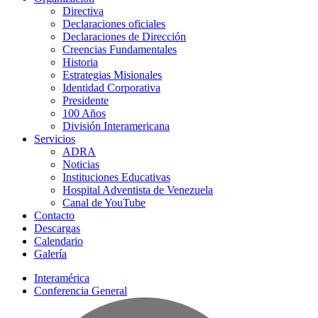
Directiva
Declaraciones oficiales
Declaraciones de Dirección
Creencias Fundamentales
Historia
Estrategias Misionales
Identidad Corporativa
Presidente
100 Años
División Interamericana
Servicios
ADRA
Noticias
Instituciones Educativas
Hospital Adventista de Venezuela
Canal de YouTube
Contacto
Descargas
Calendario
Galería
Interamérica
Conferencia General