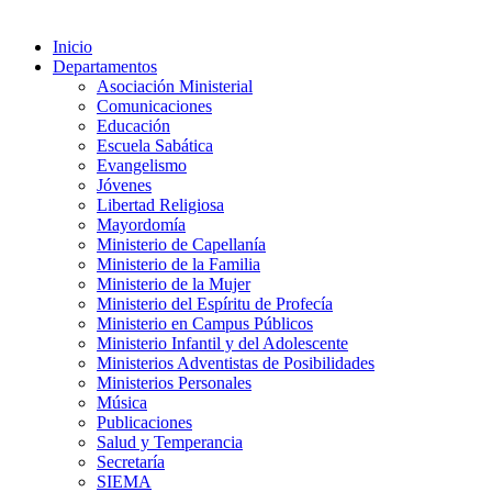
Inicio
Departamentos
Asociación Ministerial
Comunicaciones
Educación
Escuela Sabática
Evangelismo
Jóvenes
Libertad Religiosa
Mayordomía
Ministerio de Capellanía
Ministerio de la Familia
Ministerio de la Mujer
Ministerio del Espíritu de Profecía
Ministerio en Campus Públicos
Ministerio Infantil y del Adolescente
Ministerios Adventistas de Posibilidades
Ministerios Personales
Música
Publicaciones
Salud y Temperancia
Secretaría
SIEMA