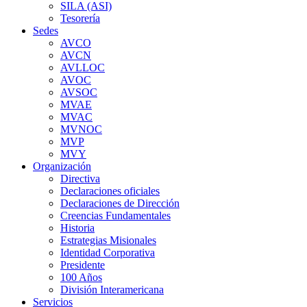
SILA (ASI)
Tesorería
Sedes
AVCO
AVCN
AVLLOC
AVOC
AVSOC
MVAE
MVAC
MVNOC
MVP
MVY
Organización
Directiva
Declaraciones oficiales
Declaraciones de Dirección
Creencias Fundamentales
Historia
Estrategias Misionales
Identidad Corporativa
Presidente
100 Años
División Interamericana
Servicios