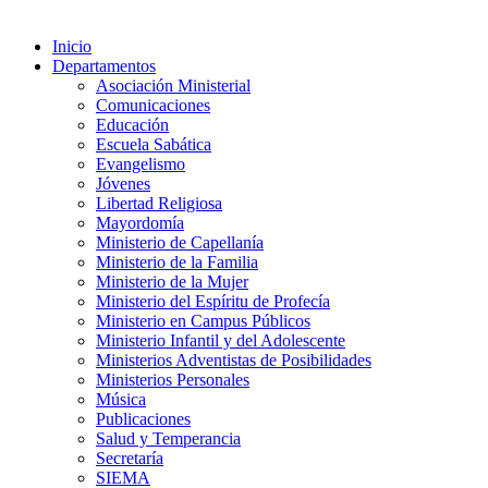
Inicio
Departamentos
Asociación Ministerial
Comunicaciones
Educación
Escuela Sabática
Evangelismo
Jóvenes
Libertad Religiosa
Mayordomía
Ministerio de Capellanía
Ministerio de la Familia
Ministerio de la Mujer
Ministerio del Espíritu de Profecía
Ministerio en Campus Públicos
Ministerio Infantil y del Adolescente
Ministerios Adventistas de Posibilidades
Ministerios Personales
Música
Publicaciones
Salud y Temperancia
Secretaría
SIEMA