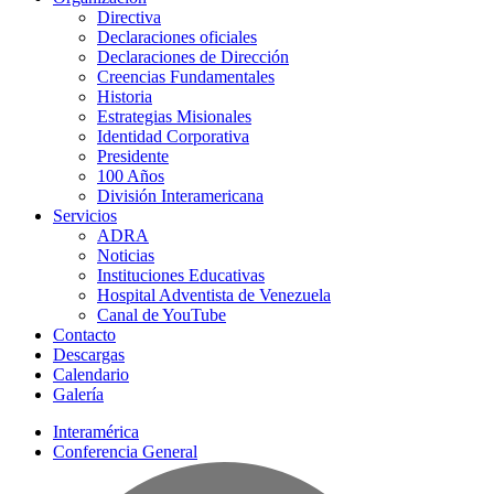
Directiva
Declaraciones oficiales
Declaraciones de Dirección
Creencias Fundamentales
Historia
Estrategias Misionales
Identidad Corporativa
Presidente
100 Años
División Interamericana
Servicios
ADRA
Noticias
Instituciones Educativas
Hospital Adventista de Venezuela
Canal de YouTube
Contacto
Descargas
Calendario
Galería
Interamérica
Conferencia General