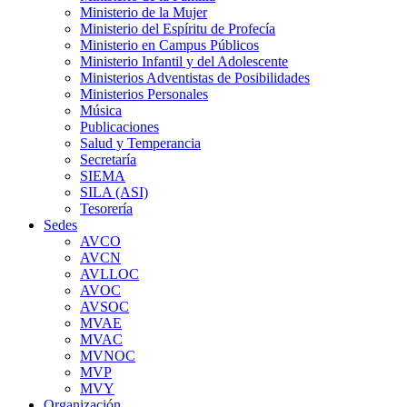
Ministerio de la Mujer
Ministerio del Espíritu de Profecía
Ministerio en Campus Públicos
Ministerio Infantil y del Adolescente
Ministerios Adventistas de Posibilidades
Ministerios Personales
Música
Publicaciones
Salud y Temperancia
Secretaría
SIEMA
SILA (ASI)
Tesorería
Sedes
AVCO
AVCN
AVLLOC
AVOC
AVSOC
MVAE
MVAC
MVNOC
MVP
MVY
Organización