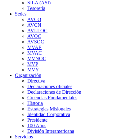
SILA (ASI)
Tesorería
Sedes
AVCO
AVCN
AVLLOC
AVOC
AVSOC
MVAE
MVAC
MVNOC
MVP
MVY
Organización
Directiva
Declaraciones oficiales
Declaraciones de Dirección
Creencias Fundamentales
Historia
Estrategias Misionales
Identidad Corporativa
Presidente
100 Años
División Interamericana
Servicios