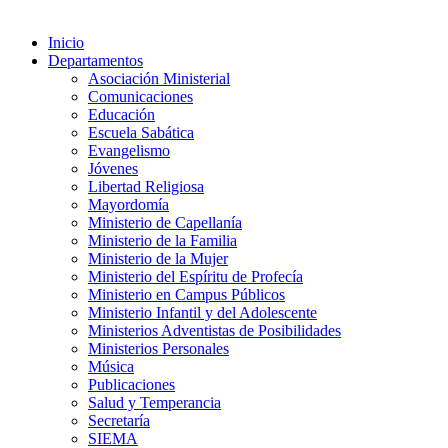
Inicio
Departamentos
Asociación Ministerial
Comunicaciones
Educación
Escuela Sabática
Evangelismo
Jóvenes
Libertad Religiosa
Mayordomía
Ministerio de Capellanía
Ministerio de la Familia
Ministerio de la Mujer
Ministerio del Espíritu de Profecía
Ministerio en Campus Públicos
Ministerio Infantil y del Adolescente
Ministerios Adventistas de Posibilidades
Ministerios Personales
Música
Publicaciones
Salud y Temperancia
Secretaría
SIEMA