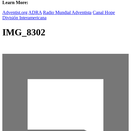
Learn More:
Adventist.org
ADRA
Radio Mundial Adventista
Canal Hope
División Interamericana
IMG_8302