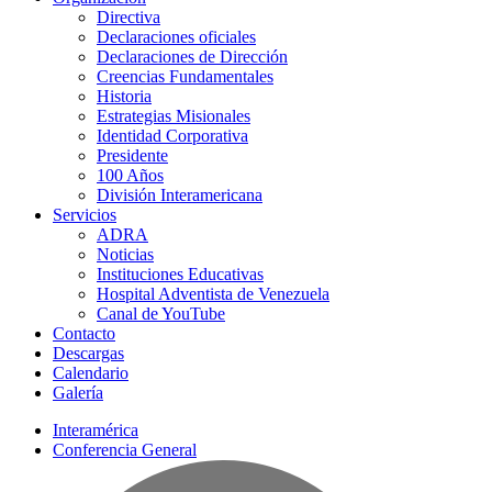
Directiva
Declaraciones oficiales
Declaraciones de Dirección
Creencias Fundamentales
Historia
Estrategias Misionales
Identidad Corporativa
Presidente
100 Años
División Interamericana
Servicios
ADRA
Noticias
Instituciones Educativas
Hospital Adventista de Venezuela
Canal de YouTube
Contacto
Descargas
Calendario
Galería
Interamérica
Conferencia General