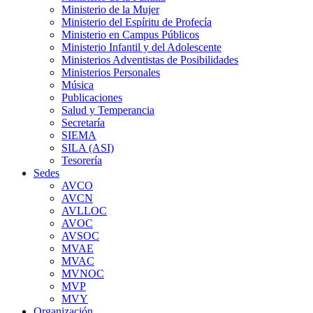
Ministerio de la Mujer
Ministerio del Espíritu de Profecía
Ministerio en Campus Públicos
Ministerio Infantil y del Adolescente
Ministerios Adventistas de Posibilidades
Ministerios Personales
Música
Publicaciones
Salud y Temperancia
Secretaría
SIEMA
SILA (ASI)
Tesorería
Sedes
AVCO
AVCN
AVLLOC
AVOC
AVSOC
MVAE
MVAC
MVNOC
MVP
MVY
Organización