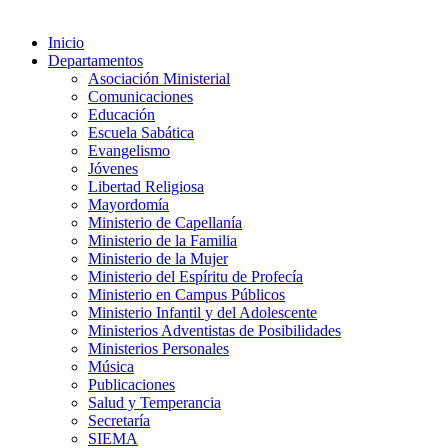
Inicio
Departamentos
Asociación Ministerial
Comunicaciones
Educación
Escuela Sabática
Evangelismo
Jóvenes
Libertad Religiosa
Mayordomía
Ministerio de Capellanía
Ministerio de la Familia
Ministerio de la Mujer
Ministerio del Espíritu de Profecía
Ministerio en Campus Públicos
Ministerio Infantil y del Adolescente
Ministerios Adventistas de Posibilidades
Ministerios Personales
Música
Publicaciones
Salud y Temperancia
Secretaría
SIEMA