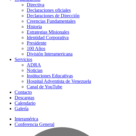
Directiva
Declaraciones oficiales
Declaraciones de Dirección
Creencias Fundamentales
Historia
Estrategias Misionales
Identidad Corporativa
Presidente
100 Años
División Interamericana
Servicios
ADRA
Noticias
Instituciones Educativas
Hospital Adventista de Venezuela
Canal de YouTube
Contacto
Descargas
Calendario
Galería
Interamérica
Conferencia General