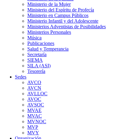
Ministerio de la Mujer
Ministerio del Espíritu de Profecía
Ministerio en Campus Públicos
Ministerio Infantil y del Adolescente
Ministerios Adventistas de Posibilidades
Ministerios Personales
Música
Publicaciones
Salud y Temperancia
Secretaría
SIEMA
SILA (ASI)
Tesorería
Sedes
AVCO
AVCN
AVLLOC
AVOC
AVSOC
MVAE
MVAC
MVNOC
MVP
MVY
Organización