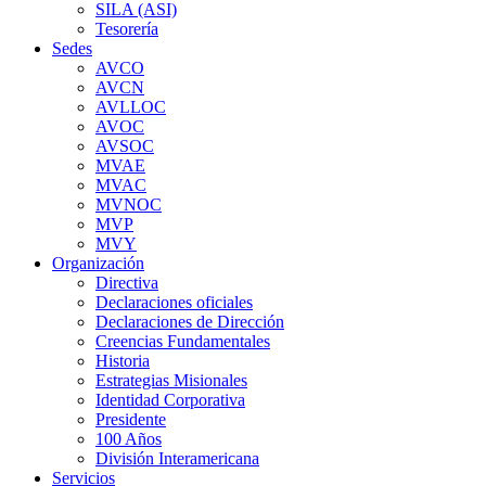
SILA (ASI)
Tesorería
Sedes
AVCO
AVCN
AVLLOC
AVOC
AVSOC
MVAE
MVAC
MVNOC
MVP
MVY
Organización
Directiva
Declaraciones oficiales
Declaraciones de Dirección
Creencias Fundamentales
Historia
Estrategias Misionales
Identidad Corporativa
Presidente
100 Años
División Interamericana
Servicios