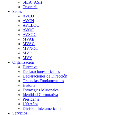
SILA (ASI)
Tesorería
Sedes
AVCO
AVCN
AVLLOC
AVOC
AVSOC
MVAE
MVAC
MVNOC
MVP
MVY
Organización
Directiva
Declaraciones oficiales
Declaraciones de Dirección
Creencias Fundamentales
Historia
Estrategias Misionales
Identidad Corporativa
Presidente
100 Años
División Interamericana
Servicios