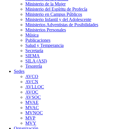
Ministerio de la Mujer
Ministerio del Espíritu de Profecía
Ministerio en Campus Públicos
Ministerio Infantil y del Adolescente
Ministerios Adventistas de Posibilidades
Ministerios Personales
Música
Publicaciones
Salud y Temperancia
Secretaría
SIEMA
SILA (ASI)
Tesorería
Sedes
AVCO
AVCN
AVLLOC
AVOC
AVSOC
MVAE
MVAC
MVNOC
MVP
MVY
Organización