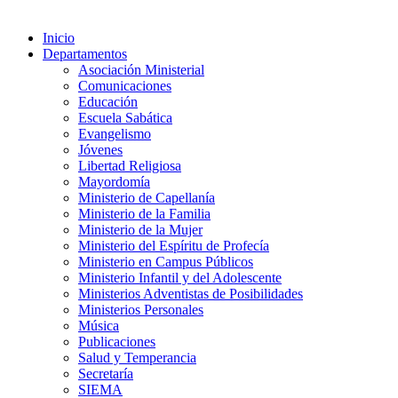
Inicio
Departamentos
Asociación Ministerial
Comunicaciones
Educación
Escuela Sabática
Evangelismo
Jóvenes
Libertad Religiosa
Mayordomía
Ministerio de Capellanía
Ministerio de la Familia
Ministerio de la Mujer
Ministerio del Espíritu de Profecía
Ministerio en Campus Públicos
Ministerio Infantil y del Adolescente
Ministerios Adventistas de Posibilidades
Ministerios Personales
Música
Publicaciones
Salud y Temperancia
Secretaría
SIEMA