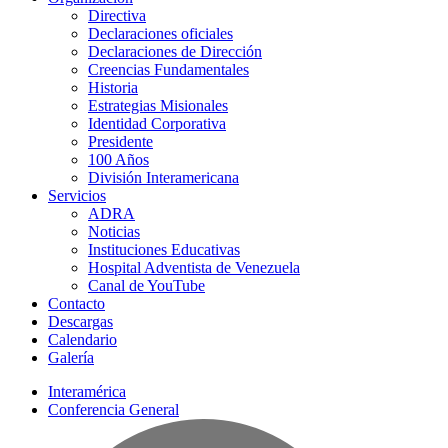
Directiva
Declaraciones oficiales
Declaraciones de Dirección
Creencias Fundamentales
Historia
Estrategias Misionales
Identidad Corporativa
Presidente
100 Años
División Interamericana
Servicios
ADRA
Noticias
Instituciones Educativas
Hospital Adventista de Venezuela
Canal de YouTube
Contacto
Descargas
Calendario
Galería
Interamérica
Conferencia General